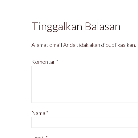
d
k
i
i
i
a
j
j
j
d
e
e
e
i
n
n
n
j
d
d
d
e
e
e
Tinggalkan Balasan
e
n
l
l
l
d
a
a
a
e
y
y
y
l
a
a
a
a
n
n
n
y
g
g
Alamat email Anda tidak akan dipublikasikan.
g
a
b
b
b
n
a
a
a
g
r
r
r
b
u
u
Komentar
*
u
a
)
)
)
r
u
)
Nama
*
Email
*