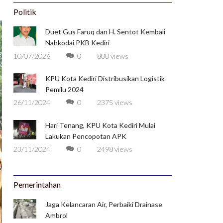
Politik
Duet Gus Faruq dan H. Sentot Kembali
Nahkodai PKB Kediri
10/07/2026
0
800 views
KPU Kota Kediri Distribusikan Logistik
Pemilu 2024
26/11/2024
0
2375 views
Hari Tenang, KPU Kota Kediri Mulai
Lakukan Pencopotan APK
23/11/2024
0
2498 views
Pemerintahan
Jaga Kelancaran Air, Perbaiki Drainase
Ambrol