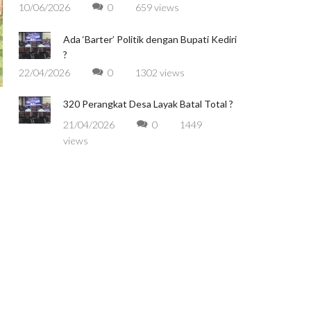
10/06/2026
0
659 views
Ada ‘Barter’ Politik dengan Bupati Kediri
?
22/04/2026
0
1302 views
320 Perangkat Desa Layak Batal Total ?
21/04/2026
0
1449
views