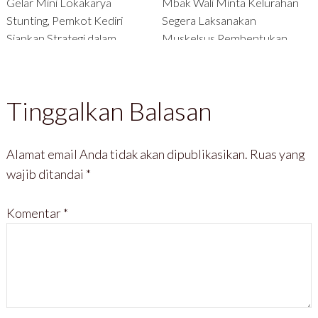
Gelar Mini Lokakarya
Mbak Wali Minta Kelurahan
Stunting, Pemkot Kediri
Segera Laksanakan
Siapkan Strategi dalam
Muskelsus Pembentukan
Menekan Kasus Stunting
Koperasi Kelurahan Merah
Putih
Tinggalkan Balasan
Alamat email Anda tidak akan dipublikasikan.
Ruas yang
wajib ditandai
*
Komentar
*