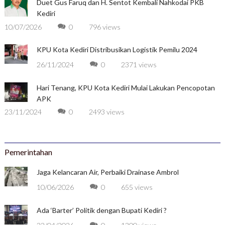
Duet Gus Faruq dan H. Sentot Kembali Nahkodai PKB
Kediri
10/07/2026
0
796 views
KPU Kota Kediri Distribusikan Logistik Pemilu 2024
26/11/2024
0
2371 views
Hari Tenang, KPU Kota Kediri Mulai Lakukan Pencopotan
APK
23/11/2024
0
2493 views
Pemerintahan
Jaga Kelancaran Air, Perbaiki Drainase Ambrol
10/06/2026
0
655 views
Ada ‘Barter’ Politik dengan Bupati Kediri ?