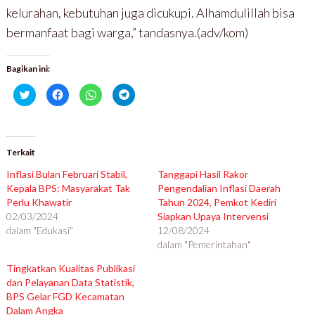
kelurahan, kebutuhan juga dicukupi. Alhamdulillah bisa
bermanfaat bagi warga,” tandasnya.(adv/kom)
Bagikan ini:
K
K
K
K
l
l
l
l
i
i
i
i
k
k
k
k
u
u
u
u
n
n
n
n
t
t
t
t
u
u
u
u
Terkait
k
k
k
k
b
m
b
b
Inflasi Bulan Februari Stabil,
Tanggapi Hasil Rakor
e
e
e
e
r
m
r
r
Kepala BPS: Masyarakat Tak
Pengendalian Inflasi Daerah
b
b
b
b
Perlu Khawatir
a
a
a
a
Tahun 2024, Pemkot Kediri
g
g
g
g
02/03/2024
Siapkan Upaya Intervensi
i
i
i
i
p
k
d
d
dalam "Edukasi"
12/08/2024
a
a
i
i
d
n
W
T
dalam "Pemerintahan"
a
d
h
e
T
i
a
l
Tingkatkan Kualitas Publikasi
w
F
t
e
i
a
s
g
dan Pelayanan Data Statistik,
t
c
A
r
t
e
p
a
BPS Gelar FGD Kecamatan
e
b
p
m
Dalam Angka
r
o
(
(