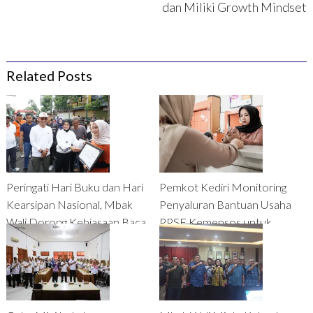
dan Miliki Growth Mindset
Related Posts
Peringati Hari Buku dan Hari
Pemkot Kediri Monitoring
Kearsipan Nasional, Mbak
Penyaluran Bantuan Usaha
Wali Dorong Kebiasaan Baca
PPSE Kemensos untuk
Buku pada Masyarakat
Mengentaskan KPM dari
Zona Nyaman Bansos