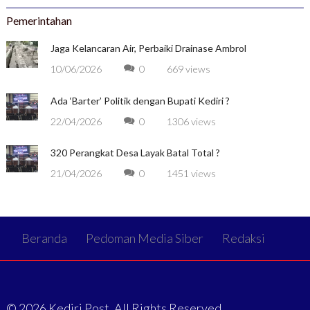
Pemerintahan
Jaga Kelancaran Air, Perbaiki Drainase Ambrol
10/06/2026
0
669 views
Ada ‘Barter’ Politik dengan Bupati Kediri ?
22/04/2026
0
1306 views
320 Perangkat Desa Layak Batal Total ?
21/04/2026
0
1451 views
Beranda
Pedoman Media Siber
Redaksi
© 2026 Kediri Post. All Rights Reserved.