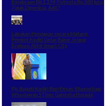
Kejaksaan Rp 1,2 M, Polresta Rp 580 juta,
Tidak Diperiksa, Adil ?
Lakukan Persiapan secara Matang,
Pemkot Kediri Gelar Rakor Jelang
Evaluasi Akhir Smart City
Pjs Bupati Kediri Beri Pesan Khusus bagi
Wisudawan STIkes Ganesha Husada