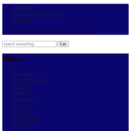
Beranda
Pedoman Media Siber
Redaksi
© 2026 Kediri Post. All Rights Reserved.
Menu
Beranda
Pemerintahan
Politik
Hukrim
Ekonomi
Wisata
Edukasi
Kesehatan
Lipsus
Sport