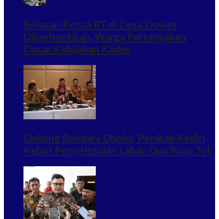
Belasan Ketua RT di Desa Duwet
Diberhentikan, Warga Pertanyakan
Dasar Kebijakan Kades
Dukung Bandara Dhoho, Pemkab Kediri
Kebut Penyelesaian Lahan Dua Ruas Tol