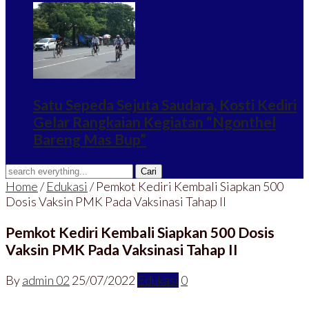
Satu Sepeda Sejuta Saudara, Kosti Kediri
Gelar Rangkaian Kegiatan “Ngonthel
Bareng Mas Bup”
Home
/
Edukasi
/
Pemkot Kediri Kembali Siapkan 500
Dosis Vaksin PMK Pada Vaksinasi Tahap II
Pemkot Kediri Kembali Siapkan 500 Dosis
Vaksin PMK Pada Vaksinasi Tahap II
By
admin 02
25/07/2022
Edukasi
0