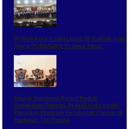
Pj Wali Kota Kediri Lepas 35 Kafilah Ikuti
Ajang PORSADIN VI Jawa Timur
Masuk Nominasi Award Peduli
Ketahanan Pangan, Pj Wali Kota Kediri
Paparkan Program Ketahanan Pangan di
Hadapan Tim Penilai