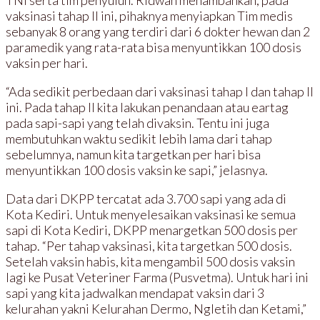
TNI serta tim penyuluh. Ridwan menambahkan, pada
vaksinasi tahap II ini, pihaknya menyiapkan Tim medis
sebanyak 8 orang yang terdiri dari 6 dokter hewan dan 2
paramedik yang rata-rata bisa menyuntikkan 100 dosis
vaksin per hari.
“Ada sedikit perbedaan dari vaksinasi tahap I dan tahap II
ini. Pada tahap II kita lakukan penandaan atau eartag
pada sapi-sapi yang telah divaksin. Tentu ini juga
membutuhkan waktu sedikit lebih lama dari tahap
sebelumnya, namun kita targetkan per hari bisa
menyuntikkan 100 dosis vaksin ke sapi,” jelasnya.
Data dari DKPP tercatat ada 3.700 sapi yang ada di
Kota Kediri. Untuk menyelesaikan vaksinasi ke semua
sapi di Kota Kediri, DKPP menargetkan 500 dosis per
tahap. “Per tahap vaksinasi, kita targetkan 500 dosis.
Setelah vaksin habis, kita mengambil 500 dosis vaksin
lagi ke Pusat Veteriner Farma (Pusvetma). Untuk hari ini
sapi yang kita jadwalkan mendapat vaksin dari 3
kelurahan yakni Kelurahan Dermo, Ngletih dan Ketami,”