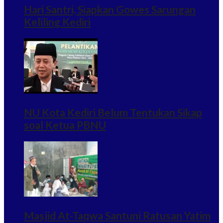
Hari Santri, Siapkan Gowes Sarungan
Keliling Kediri
NU Kota Kediri Belum Tentukan Sikap
soal Ketua PBNU
Masjid At-Taqwa Santuni Ratusan Yatim