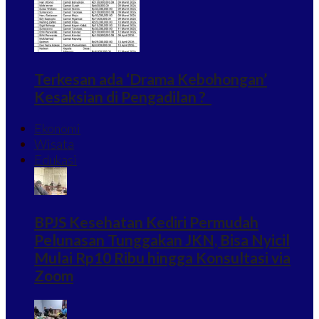
Terkesan ada ‘Drama Kebohongan’
Kesaksian di Pengadilan ?
Ekonomi
Wisata
Edukasi
BPJS Kesehatan Kediri Permudah
Pelunasan Tunggakan JKN, Bisa Nyicil
Mulai Rp10 Ribu hingga Konsultasi via
Zoom