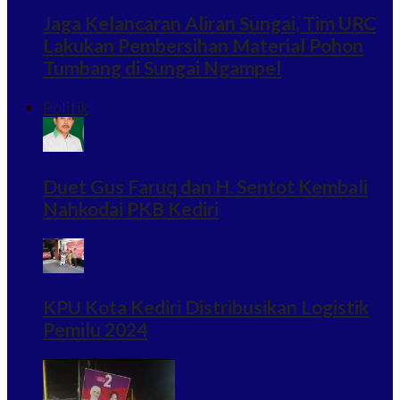
Jaga Kelancaran Aliran Sungai, Tim URC
Lakukan Pembersihan Material Pohon
Tumbang di Sungai Ngampel
Politik
Duet Gus Faruq dan H. Sentot Kembali
Nahkodai PKB Kediri
KPU Kota Kediri Distribusikan Logistik
Pemilu 2024