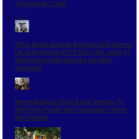
Terdampak Covid
Sport
Atlet Balap Sepeda Berhasil Jadi Runner
Up di Kejurprov MTB XCO ISSI Jatim, Pj
Wali Kota Kediri Bangga dan Beri
Apresiasi
Berangkatkan Atlet Balap Sepeda, Pj
Wali Kota Kediri Beri Semangat Untuk
Bertanding