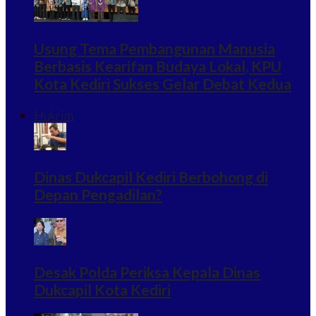
Usung Tema Pembangunan Manusia
Berbasis Kearifan Budaya Lokal, KPU
Kota Kediri Sukses Gelar Debat Kedua
Hukrim
Dinas Dukcapil Kediri Berbohong di
Depan Pengadilan?
Desak Polda Periksa Kepala Dinas
Dukcapil Kota Kediri