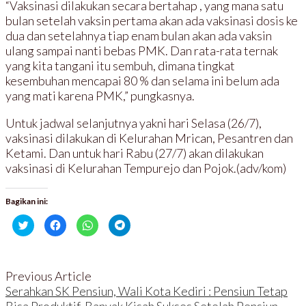
“Vaksinasi dilakukan secara bertahap , yang mana satu
bulan setelah vaksin pertama akan ada vaksinasi dosis ke
dua dan setelahnya tiap enam bulan akan ada vaksin
ulang sampai nanti bebas PMK. Dan rata-rata ternak
yang kita tangani itu sembuh, dimana tingkat
kesembuhan mencapai 80 % dan selama ini belum ada
yang mati karena PMK,” pungkasnya.
Untuk jadwal selanjutnya yakni hari Selasa (26/7),
vaksinasi dilakukan di Kelurahan Mrican, Pesantren dan
Ketami. Dan untuk hari Rabu (27/7) akan dilakukan
vaksinasi di Kelurahan Tempurejo dan Pojok.(adv/kom)
Bagikan ini:
K
K
K
K
l
l
l
l
i
i
i
i
k
k
k
k
u
u
u
u
n
n
n
n
t
t
t
t
Previous Article
u
u
u
u
k
k
k
k
Serahkan SK Pensiun, Wali Kota Kediri : Pensiun Tetap
b
m
b
b
e
e
e
e