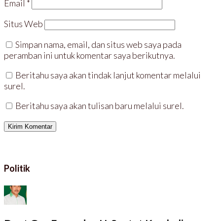
Email
*
b
n
a
a
a
g
r
r
r
b
u
u
u
a
)
)
Situs Web
)
r
u
)
Simpan nama, email, dan situs web saya pada
peramban ini untuk komentar saya berikutnya.
Beritahu saya akan tindak lanjut komentar melalui
surel.
Beritahu saya akan tulisan baru melalui surel.
Politik