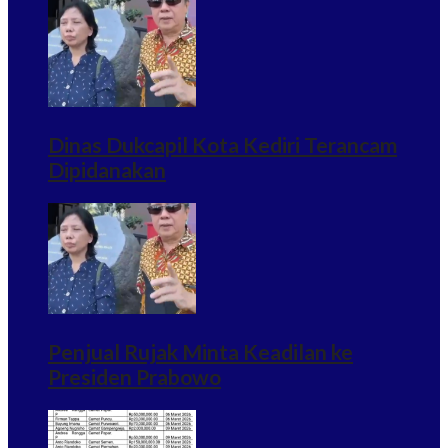
Dinas Dukcapil Kota Kediri Terancam
Dipidanakan
Penjual Rujak Minta Keadilan ke
Presiden Prabowo