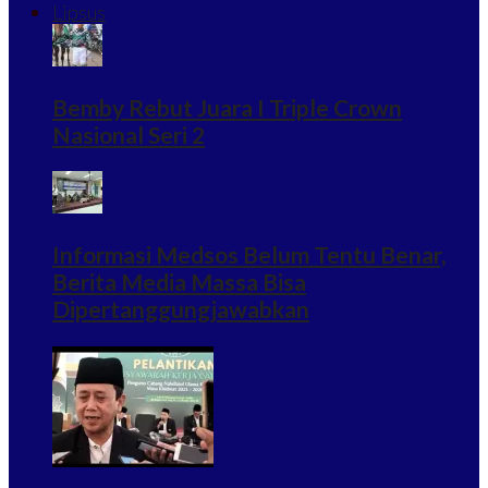
Lipsus
Bemby Rebut Juara I Triple Crown
Nasional Seri 2
Informasi Medsos Belum Tentu Benar,
Berita Media Massa Bisa
Dipertanggungjawabkan