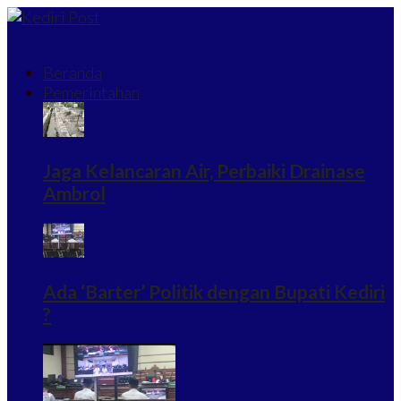
Beranda
Pemerintahan
Jaga Kelancaran Air, Perbaiki Drainase
Ambrol
Ada ‘Barter’ Politik dengan Bupati Kediri
?