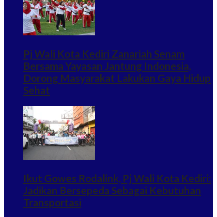
Pj Wali Kota Kediri Zanariah Senam
Bersama Yayasan Jantung Indonesia,
Dorong Masyarakat Lakukan Gaya Hidup
Sehat
Ikut Gowes Rodalink, Pj Wali Kota Kediri:
Jadikan Bersepeda Sebagai Kebutuhan
Transportasi