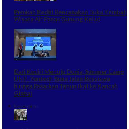
Pemkab Kediri Rencanakan Buka Kembali
Wisata Air Panas Gunung Kelud
Dari Kediri Menuju Dunia, Summer Camp
UNP–Yuntech Buka Jalan Beasiswa
hingga Pasarkan Tenun Ikat ke Kancah
Global
Kesehatan