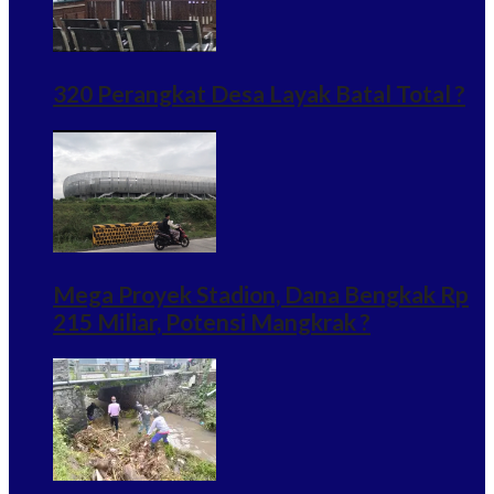
320 Perangkat Desa Layak Batal Total ?
Mega Proyek Stadion, Dana Bengkak Rp
215 Miliar, Potensi Mangkrak ?