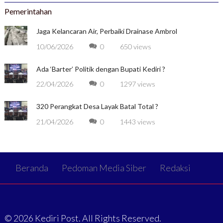
Pemerintahan
Jaga Kelancaran Air, Perbaiki Drainase Ambrol
10/06/2026
0
650 views
Ada ‘Barter’ Politik dengan Bupati Kediri ?
22/04/2026
0
1297 views
320 Perangkat Desa Layak Batal Total ?
21/04/2026
0
1443 views
Beranda
Pedoman Media Siber
Redaksi
© 2026 Kediri Post. All Rights Reserved.