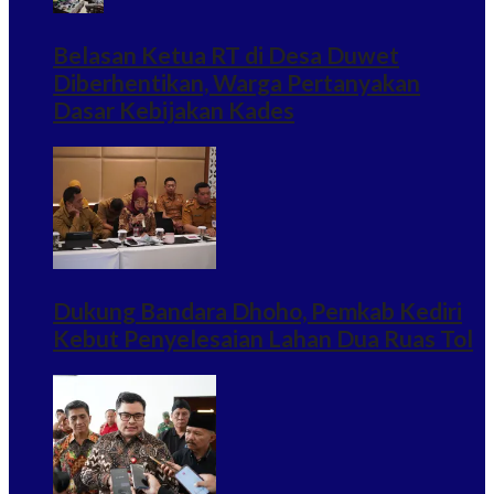
Belasan Ketua RT di Desa Duwet
Diberhentikan, Warga Pertanyakan
Dasar Kebijakan Kades
Dukung Bandara Dhoho, Pemkab Kediri
Kebut Penyelesaian Lahan Dua Ruas Tol