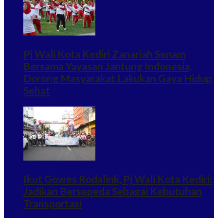
Pj Wali Kota Kediri Zanariah Senam
Bersama Yayasan Jantung Indonesia,
Dorong Masyarakat Lakukan Gaya Hidup
Sehat
Ikut Gowes Rodalink, Pj Wali Kota Kediri:
Jadikan Bersepeda Sebagai Kebutuhan
Transportasi