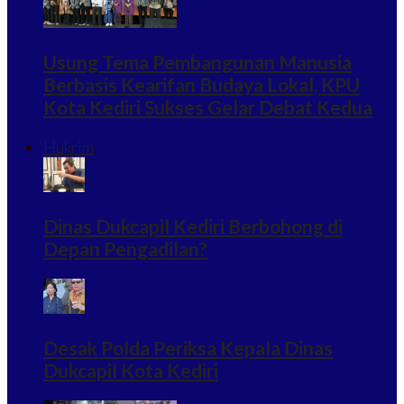
Usung Tema Pembangunan Manusia
Berbasis Kearifan Budaya Lokal, KPU
Kota Kediri Sukses Gelar Debat Kedua
Hukrim
Dinas Dukcapil Kediri Berbohong di
Depan Pengadilan?
Desak Polda Periksa Kepala Dinas
Dukcapil Kota Kediri