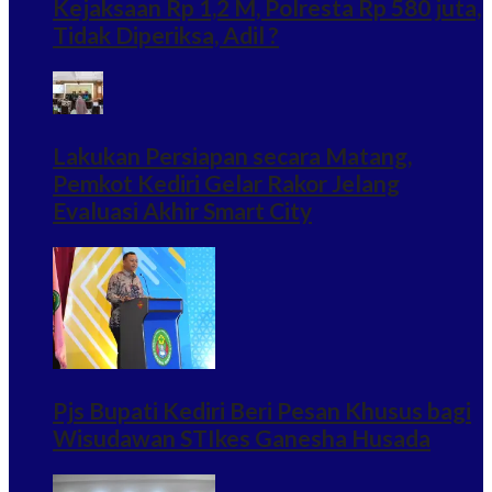
Kejaksaan Rp 1,2 M, Polresta Rp 580 juta,
Tidak Diperiksa, Adil ?
Lakukan Persiapan secara Matang,
Pemkot Kediri Gelar Rakor Jelang
Evaluasi Akhir Smart City
Pjs Bupati Kediri Beri Pesan Khusus bagi
Wisudawan STIkes Ganesha Husada