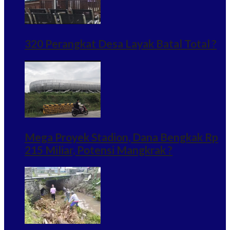
320 Perangkat Desa Layak Batal Total ?
Mega Proyek Stadion, Dana Bengkak Rp
215 Miliar, Potensi Mangkrak ?