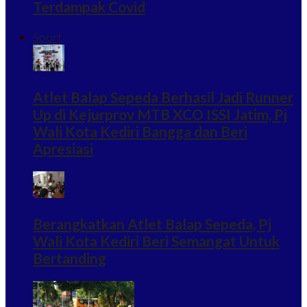
Terdampak Covid
Sport
Atlet Balap Sepeda Berhasil Jadi Runner
Up di Kejurprov MTB XCO ISSI Jatim, Pj
Wali Kota Kediri Bangga dan Beri
Apresiasi
Berangkatkan Atlet Balap Sepeda, Pj
Wali Kota Kediri Beri Semangat Untuk
Bertanding