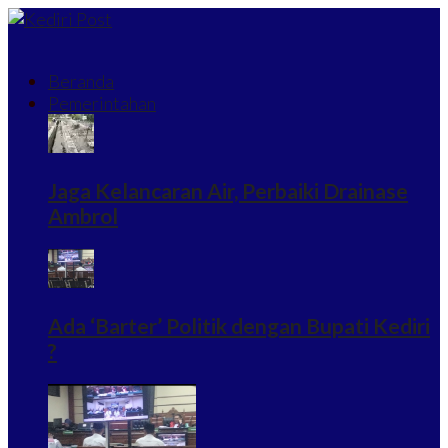
Beranda
Pemerintahan
Jaga Kelancaran Air, Perbaiki Drainase
Ambrol
Ada ‘Barter’ Politik dengan Bupati Kediri
?