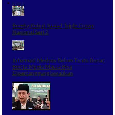
Lipsus
Bemby Rebut Juara I Triple Crown
Nasional Seri 2
Informasi Medsos Belum Tentu Benar,
Berita Media Massa Bisa
Dipertanggungjawabkan