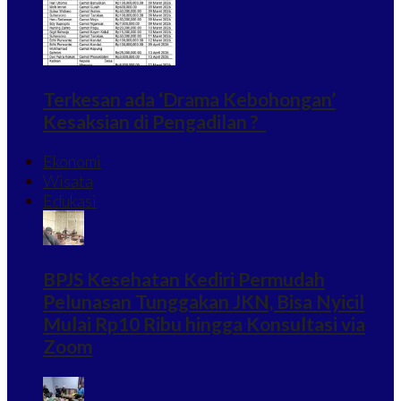
Terkesan ada ‘Drama Kebohongan’
Kesaksian di Pengadilan ?
Ekonomi
Wisata
Edukasi
BPJS Kesehatan Kediri Permudah
Pelunasan Tunggakan JKN, Bisa Nyicil
Mulai Rp10 Ribu hingga Konsultasi via
Zoom