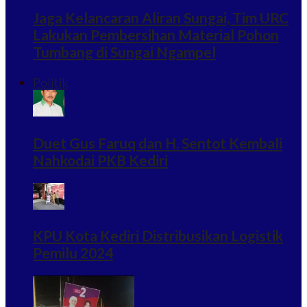
Jaga Kelancaran Aliran Sungai, Tim URC
Lakukan Pembersihan Material Pohon
Tumbang di Sungai Ngampel
Politik
Duet Gus Faruq dan H. Sentot Kembali
Nahkodai PKB Kediri
KPU Kota Kediri Distribusikan Logistik
Pemilu 2024