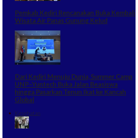
Pemkab Kediri Rencanakan Buka Kembali
Wisata Air Panas Gunung Kelud
Dari Kediri Menuju Dunia, Summer Camp
UNP–Yuntech Buka Jalan Beasiswa
hingga Pasarkan Tenun Ikat ke Kancah
Global
Kesehatan