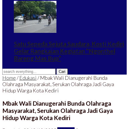
Satu Sepeda Sejuta Saudara, Kosti Kediri
Gelar Rangkaian Kegiatan “Ngonthel
Bareng Mas Bup”
Home
/
Edukasi
/
Mbak Wali Dianugerahi Bunda
Olahraga Masyarakat, Serukan Olahraga Jadi Gaya
Hidup Warga Kota Kediri
Mbak Wali Dianugerahi Bunda Olahraga
Masyarakat, Serukan Olahraga Jadi Gaya
Hidup Warga Kota Kediri