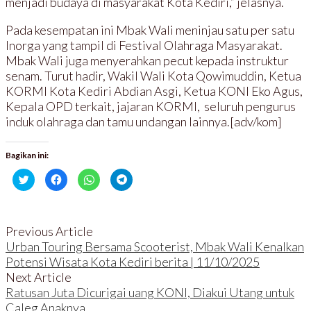
menjadi budaya di masyarakat Kota Kediri,” jelasnya.
Pada kesempatan ini Mbak Wali meninjau satu per satu
Inorga yang tampil di Festival Olahraga Masyarakat.
Mbak Wali juga menyerahkan pecut kepada instruktur
senam. Turut hadir, Wakil Wali Kota Qowimuddin, Ketua
KORMI Kota Kediri Abdian Asgi, Ketua KONI Eko Agus,
Kepala OPD terkait, jajaran KORMI, seluruh pengurus
induk olahraga dan tamu undangan lainnya.[adv/kom]
Bagikan ini:
K
K
K
K
l
l
l
l
i
i
i
i
k
k
k
k
u
u
u
u
n
n
n
n
t
t
t
t
Previous Article
u
u
u
u
k
k
k
k
Urban Touring Bersama Scooterist, Mbak Wali Kenalkan
b
m
b
b
Potensi Wisata Kota Kediri berita | 11/10/2025
e
e
e
e
r
m
r
r
Next Article
b
b
b
b
a
a
a
a
Ratusan Juta Dicurigai uang KONI, Diakui Utang untuk
g
g
g
g
i
i
i
i
Caleg Anaknya
p
k
d
d