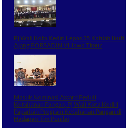
Pj Wali Kota Kediri Lepas 35 Kafilah Ikuti
Ajang PORSADIN VI Jawa Timur
Masuk Nominasi Award Peduli
Ketahanan Pangan, Pj Wali Kota Kediri
Paparkan Program Ketahanan Pangan di
Hadapan Tim Penilai