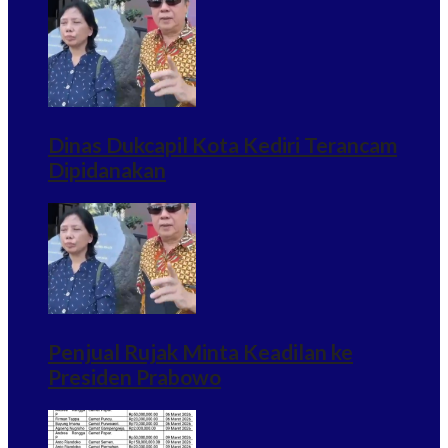
Dinas Dukcapil Kota Kediri Terancam
Dipidanakan
Penjual Rujak Minta Keadilan ke
Presiden Prabowo