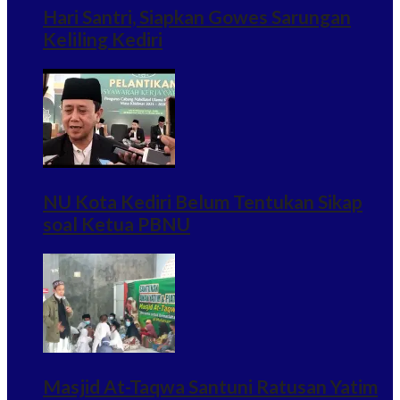
Hari Santri, Siapkan Gowes Sarungan
Keliling Kediri
NU Kota Kediri Belum Tentukan Sikap
soal Ketua PBNU
Masjid At-Taqwa Santuni Ratusan Yatim