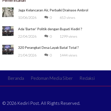
Pemerintahan
Jaga Kelancaran Air, Perbaiki Drainase Ambrol
10/06/2026
0
653 views
Ada ‘Barter’ Politik dengan Bupati Kediri ?
22/04/2026
0
1299 views
320 Perangkat Desa Layak Batal Total ?
21/04/2026
0
1444 views
Beranda
Pedoman Media Siber
Redaksi
© 2026 Kediri Post. All Rights Reserved.