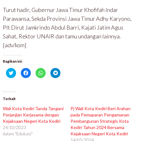
Turut hadir, Gubernur Jawa Timur Khofifah Indar
Parawansa, Sekda Provinsi Jawa Timur Adhy Karyono,
Plt Dirut Jamkrindo Abdul Barri, Kajati Jatim Agus
Sahat, Rektor UNAIR dan tamu undangan lainnya.
[adv/kom]
Bagikan ini:
K
K
K
K
l
l
l
l
i
i
i
i
k
k
k
k
u
u
u
u
n
n
n
n
t
t
t
t
u
u
u
u
Terkait
k
k
k
k
b
m
b
b
Wali Kota Kediri Tanda Tangani
Pj Wali Kota Kediri Beri Arahan
e
e
e
e
r
m
r
r
Perjanjian Kerjasama dengan
pada Pemaparan Pengamanan
b
b
b
b
Kejaksaan Negeri Kota Kediri
a
a
a
a
Pembangunan Strategis Kota
g
g
g
g
24/10/2023
Kediri Tahun 2024 Bersama
i
i
i
i
p
k
d
d
dalam "Edukasi"
Kejaksaan Negeri Kota Kediri
a
a
i
i
d
n
W
T
14/05/2024