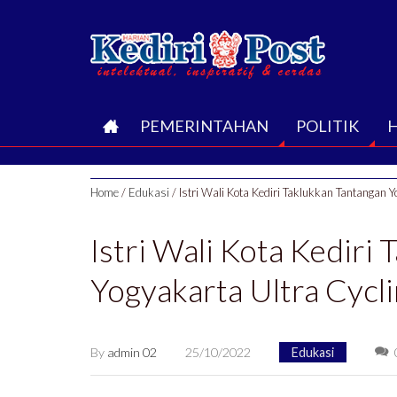
B
PEMERINTAHAN
POLITIK
E
Home
/
Edukasi
/
Istri Wali Kota Kediri Taklukkan Tantangan 
R
Istri Wali Kota Kediri
A
Yogyakarta Ultra Cycl
N
D
By
admin 02
25/10/2022
Edukasi
A