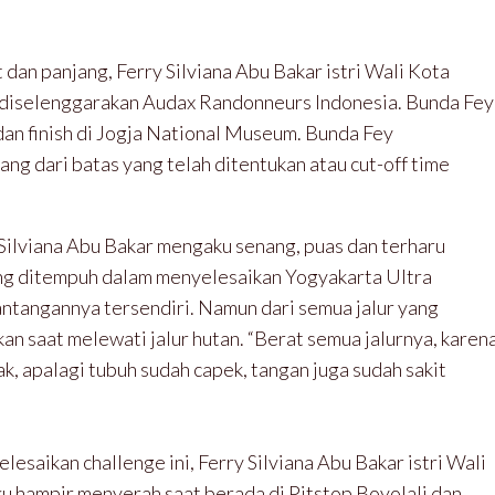
dan panjang, Ferry Silviana Abu Bakar istri Wali Kota
 diselenggarakan Audax Randonneurs Indonesia. Bunda Fey
dan finish di Jogja National Museum. Bunda Fey
ng dari batas yang telah ditentukan atau cut-off time
 Silviana Abu Bakar mengaku senang, puas dan terharu
ng ditempuh dalam menyelesaikan Yogyakarta Ultra
antangannya tersendiri. Namun dari semua jalur yang
kan saat melewati jalur hutan. “Berat semua jalurnya, karen
ak, apalagi tubuh sudah capek, tangan juga sudah sakit
aikan challenge ini, Ferry Silviana Abu Bakar istri Wali
ku hampir menyerah saat berada di Pitstop Boyolali dan