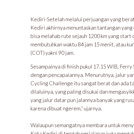
Kediri-Setelah melalui perjuangan yang berat 
Kediri akhirnya menuntaskan tantangan yang
bisa melahab rute sejauh 1200 km yang start 
membutuhkan waktu 84 jam 15 menit, atau kura
(COT) yakni 90 jam.
Sesampainya di finish pukul 17.15 WIB, Ferry
dengan pencapaiannya. Menurutnya, jalur ya
Cycling Challenge itu sangat berat dan ada t
dilaluinya, yang paling disukai dan mengasyik
yang jalur datar pun jalannya banyak yang rus
karena dibuat ngerem,” ujarnya.
Walaupun semangatnya membara untuk menyeles
Kota Kediri di tengah perjalanan juga menga