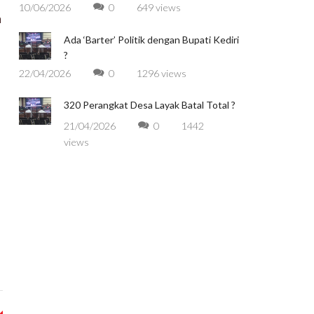
10/06/2026
0
649 views
n
Ada ‘Barter’ Politik dengan Bupati Kediri
?
22/04/2026
0
1296 views
320 Perangkat Desa Layak Batal Total ?
21/04/2026
0
1442
views