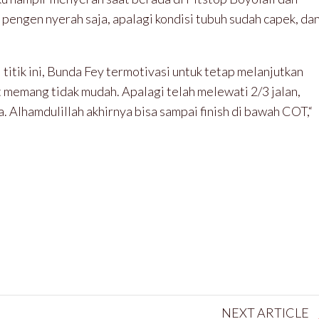
a pengen nyerah saja, apalagi kondisi tubuh sudah capek, da
itik ini, Bunda Fey termotivasi untuk tetap melanjutkan
but memang tidak mudah. Apalagi telah melewati 2/3 jalan,
Alhamdulillah akhirnya bisa sampai finish di bawah COT,“
NEXT ARTICLE