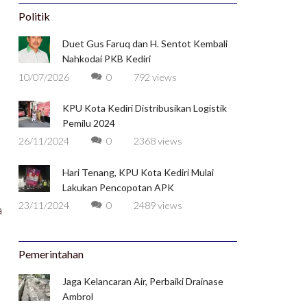
Politik
Duet Gus Faruq dan H. Sentot Kembali
Nahkodai PKB Kediri
10/07/2026
0
792 views
KPU Kota Kediri Distribusikan Logistik
Pemilu 2024
26/11/2024
0
2368 views
Hari Tenang, KPU Kota Kediri Mulai
Lakukan Pencopotan APK
23/11/2024
0
2489 views
a
Pemerintahan
Jaga Kelancaran Air, Perbaiki Drainase
Ambrol