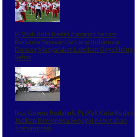
Pj Wali Kota Kediri Zanariah Senam
Bersama Yayasan Jantung Indonesia,
Dorong Masyarakat Lakukan Gaya Hidup
Sehat
Ikut Gowes Rodalink, Pj Wali Kota Kediri:
Jadikan Bersepeda Sebagai Kebutuhan
Transportasi