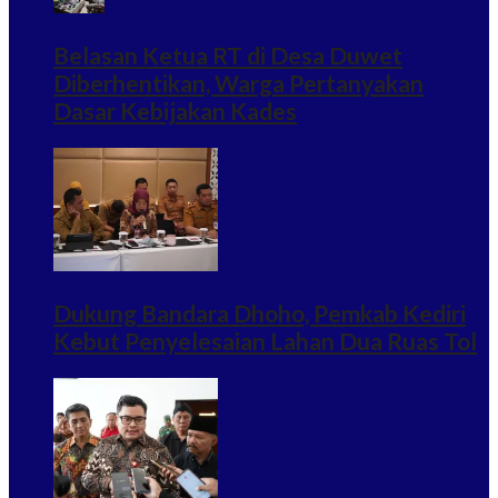
Belasan Ketua RT di Desa Duwet
Diberhentikan, Warga Pertanyakan
Dasar Kebijakan Kades
Dukung Bandara Dhoho, Pemkab Kediri
Kebut Penyelesaian Lahan Dua Ruas Tol