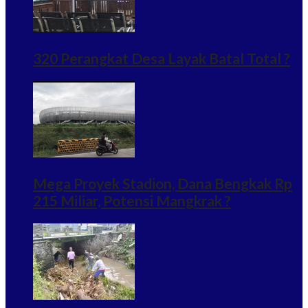
320 Perangkat Desa Layak Batal Total ?
Mega Proyek Stadion, Dana Bengkak Rp
215 Miliar, Potensi Mangkrak ?