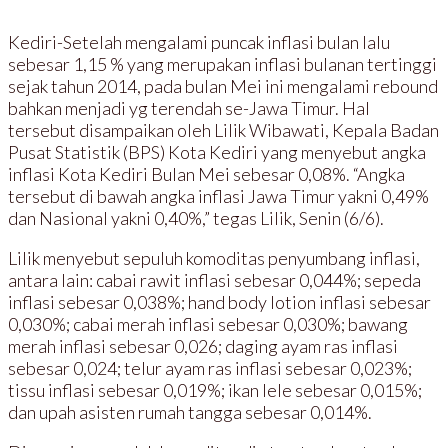
Kediri-Setelah mengalami puncak inflasi bulan lalu
sebesar 1,15 % yang merupakan inflasi bulanan tertinggi
sejak tahun 2014, pada bulan Mei ini mengalami rebound
bahkan menjadi yg terendah se-Jawa Timur. Hal
tersebut disampaikan oleh Lilik Wibawati, Kepala Badan
Pusat Statistik (BPS) Kota Kediri yang menyebut angka
inflasi Kota Kediri Bulan Mei sebesar 0,08%. “Angka
tersebut di bawah angka inflasi Jawa Timur yakni 0,49%
dan Nasional yakni 0,40%,” tegas Lilik, Senin (6/6).
Lilik menyebut sepuluh komoditas penyumbang inflasi,
antara lain: cabai rawit inflasi sebesar 0,044%; sepeda
inflasi sebesar 0,038%; hand body lotion inflasi sebesar
0,030%; cabai merah inflasi sebesar 0,030%; bawang
merah inflasi sebesar 0,026; daging ayam ras inflasi
sebesar 0,024; telur ayam ras inflasi sebesar 0,023%;
tissu inflasi sebesar 0,019%; ikan lele sebesar 0,015%;
dan upah asisten rumah tangga sebesar 0,014%.