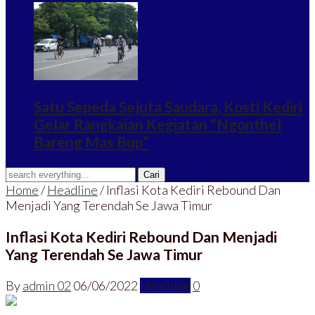
Satu Sepeda Sejuta Saudara, Kosti Kediri
Gelar Rangkaian Kegiatan “Ngonthel
Bareng Mas Bup”
Home
/
Headline
/
Inflasi Kota Kediri Rebound Dan
Menjadi Yang Terendah Se Jawa Timur
Inflasi Kota Kediri Rebound Dan Menjadi
Yang Terendah Se Jawa Timur
By
admin 02
06/06/2022
Headline
0