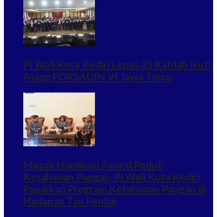
Pj Wali Kota Kediri Lepas 35 Kafilah Ikuti
Ajang PORSADIN VI Jawa Timur
Masuk Nominasi Award Peduli
Ketahanan Pangan, Pj Wali Kota Kediri
Paparkan Program Ketahanan Pangan di
Hadapan Tim Penilai