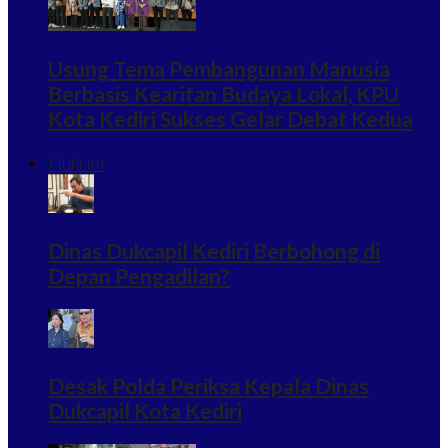
Usung Tema Pembangunan Manusia
Berbasis Kearifan Budaya Lokal, KPU
Kota Kediri Sukses Gelar Debat Kedua
Hukrim
Dinas Dukcapil Kediri Berbohong di
Depan Pengadilan?
Desak Polda Periksa Kepala Dinas
Dukcapil Kota Kediri