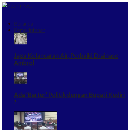
Beranda
Pemerintahan
Jaga Kelancaran Air, Perbaiki Drainase
Ambrol
Ada ‘Barter’ Politik dengan Bupati Kediri
?