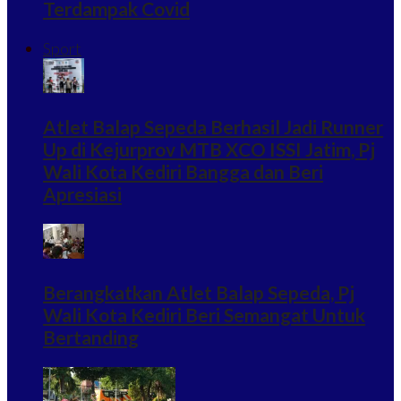
Terdampak Covid
Sport
Atlet Balap Sepeda Berhasil Jadi Runner
Up di Kejurprov MTB XCO ISSI Jatim, Pj
Wali Kota Kediri Bangga dan Beri
Apresiasi
Berangkatkan Atlet Balap Sepeda, Pj
Wali Kota Kediri Beri Semangat Untuk
Bertanding