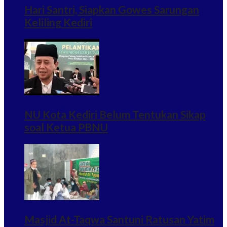
Hari Santri, Siapkan Gowes Sarungan
Keliling Kediri
NU Kota Kediri Belum Tentukan Sikap
soal Ketua PBNU
Masjid At-Taqwa Santuni Ratusan Yatim