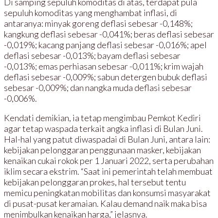
Di samping sepuluh komoditas di atas, terdapat pula
sepuluh komoditas yang menghambat inflasi, di
antaranya: minyak goreng deflasi sebesar -0,148%;
kangkung deflasi sebesar -0,041%; beras deflasi sebesar
-0,019%; kacang panjang deflasi sebesar -0,016%; apel
deflasi sebesar -0,013%; bayam deflasi sebesar
-0,013%; emas perhiasan sebesar -0,011%; krim wajah
deflasi sebesar -0,009%; sabun detergen bubuk deflasi
sebesar -0,009%; dan nangka muda deflasi sebesar
-0,006%.
Kendati demikian, ia tetap mengimbau Pemkot Kediri
agar tetap waspada terkait angka inflasi di Bulan Juni.
Hal-hal yang patut diwaspadai di Bulan Juni, antara lain:
kebijakan pelonggaran penggunaan masker, kebijakan
kenaikan cukai rokok per 1 Januari 2022, serta perubahan
iklim secara ekstrim. “Saat ini pemerintah telah membuat
kebijakan pelonggaran prokes, hal tersebut tentu
memicu peningkatan mobilitas dan konsumsi masyarakat
di pusat-pusat keramaian. Kalau demand naik maka bisa
menimbulkan kenaikan harga,” jelasnya.