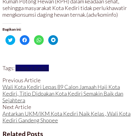
Rumah Potong Hewan (RPH) dalam keadaan sehat,
sehingga masyarakat Kota Kediri tidak perlu khawatir
mengkonsumsi daging hewan ternak.(adv/kominfo)
Bagikan ini:
K
K
K
K
l
l
l
l
i
i
i
i
k
k
k
k
u
u
u
u
n
n
n
n
t
t
t
t
u
u
u
u
Tags:
Pemkot Kediri
k
k
k
k
b
m
b
b
e
e
e
e
r
m
r
r
Previous Article
b
b
b
b
Wali Kota Kediri Lepas 89 Calon Jamaah Haji Kota
a
a
a
a
g
g
g
g
Kediri, Titip Didoakan Kota Kediri Semakin Baik dan
i
i
i
i
p
k
d
d
Sejahtera
a
a
i
i
d
n
W
T
Next Article
a
d
h
e
T
i
a
l
Antarkan UKM/IKM Kota Kediri Naik Kelas , Wali Kota
w
F
t
e
i
a
s
g
Kediri Gandeng Shopee
t
c
A
r
t
e
p
a
e
b
p
m
Related Posts
r
o
(
(