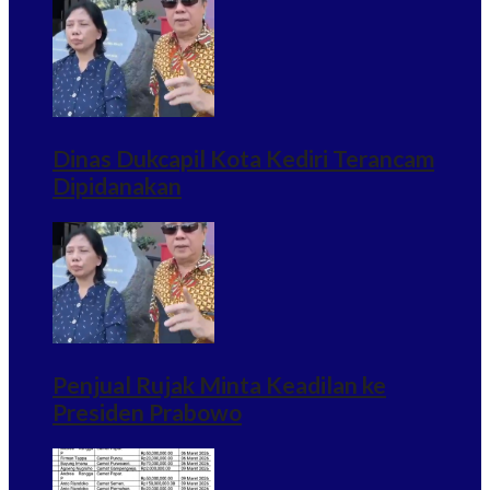
Dinas Dukcapil Kota Kediri Terancam
Dipidanakan
Penjual Rujak Minta Keadilan ke
Presiden Prabowo