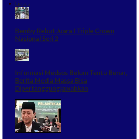
Lipsus
Bemby Rebut Juara I Triple Crown
Nasional Seri 2
Informasi Medsos Belum Tentu Benar,
Berita Media Massa Bisa
Dipertanggungjawabkan