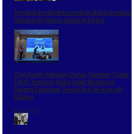
Pemkab Kediri Rencanakan Buka Kembali
Wisata Air Panas Gunung Kelud
Dari Kediri Menuju Dunia, Summer Camp
UNP–Yuntech Buka Jalan Beasiswa
hingga Pasarkan Tenun Ikat ke Kancah
Global
Kesehatan