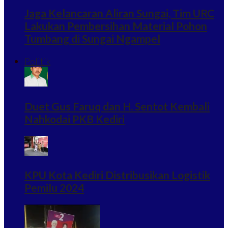
Jaga Kelancaran Aliran Sungai, Tim URC
Lakukan Pembersihan Material Pohon
Tumbang di Sungai Ngampel
Politik
Duet Gus Faruq dan H. Sentot Kembali
Nahkodai PKB Kediri
KPU Kota Kediri Distribusikan Logistik
Pemilu 2024