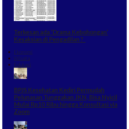
Terkesan ada ‘Drama Kebohongan’
Kesaksian di Pengadilan ?
Ekonomi
Wisata
Edukasi
BPJS Kesehatan Kediri Permudah
Pelunasan Tunggakan JKN, Bisa Nyicil
Mulai Rp10 Ribu hingga Konsultasi via
Zoom