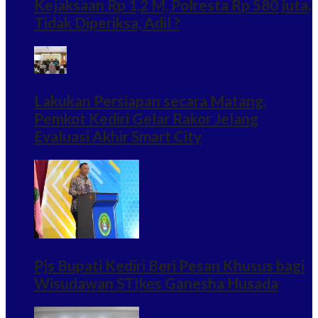
Kejaksaan Rp 1,2 M, Polresta Rp 580 juta,
Tidak Diperiksa, Adil ?
Lakukan Persiapan secara Matang,
Pemkot Kediri Gelar Rakor Jelang
Evaluasi Akhir Smart City
Pjs Bupati Kediri Beri Pesan Khusus bagi
Wisudawan STIkes Ganesha Husada