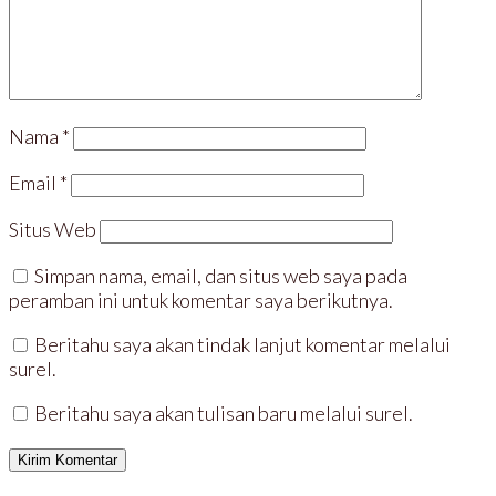
e
i
n
n
n
j
d
d
d
e
e
e
e
n
l
l
l
d
a
a
a
e
y
y
y
l
a
a
a
a
n
n
n
y
g
g
g
a
b
b
Nama
*
b
n
a
a
a
g
r
r
r
b
u
u
u
a
)
)
Email
*
)
r
u
)
Situs Web
Simpan nama, email, dan situs web saya pada
peramban ini untuk komentar saya berikutnya.
Beritahu saya akan tindak lanjut komentar melalui
surel.
Beritahu saya akan tulisan baru melalui surel.