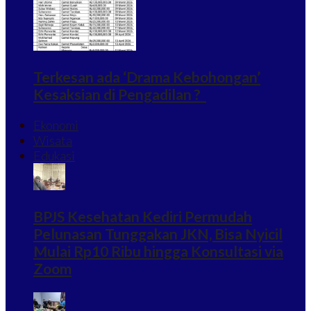
Terkesan ada ‘Drama Kebohongan’
Kesaksian di Pengadilan ?
Ekonomi
Wisata
Edukasi
BPJS Kesehatan Kediri Permudah
Pelunasan Tunggakan JKN, Bisa Nyicil
Mulai Rp10 Ribu hingga Konsultasi via
Zoom