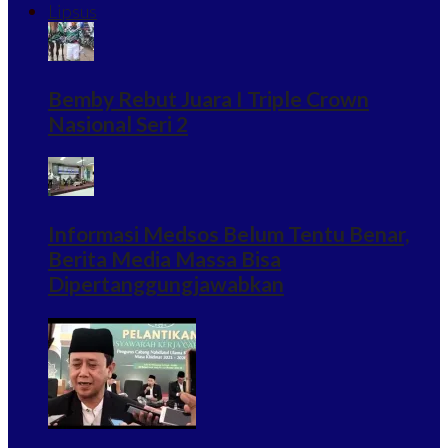
Lipsus
Bemby Rebut Juara I Triple Crown
Nasional Seri 2
Informasi Medsos Belum Tentu Benar,
Berita Media Massa Bisa
Dipertanggungjawabkan