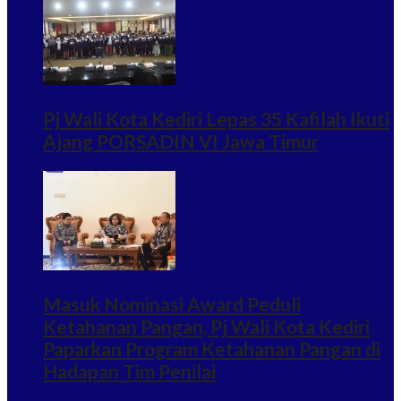
Pj Wali Kota Kediri Lepas 35 Kafilah Ikuti
Ajang PORSADIN VI Jawa Timur
Masuk Nominasi Award Peduli
Ketahanan Pangan, Pj Wali Kota Kediri
Paparkan Program Ketahanan Pangan di
Hadapan Tim Penilai