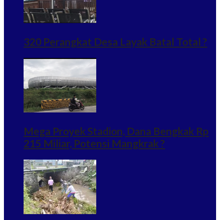
320 Perangkat Desa Layak Batal Total ?
Mega Proyek Stadion, Dana Bengkak Rp
215 Miliar, Potensi Mangkrak ?