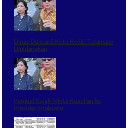
Dinas Dukcapil Kota Kediri Terancam
Dipidanakan
Penjual Rujak Minta Keadilan ke
Presiden Prabowo