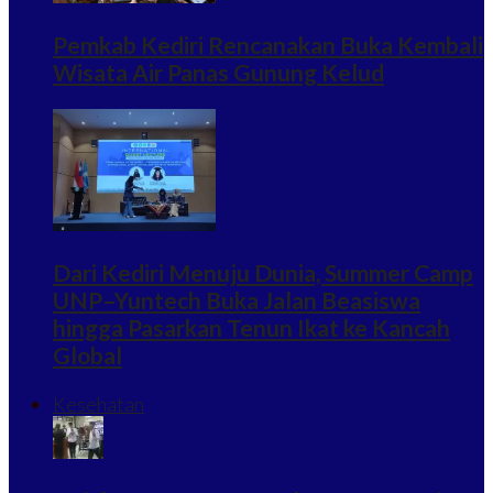
Pemkab Kediri Rencanakan Buka Kembali
Wisata Air Panas Gunung Kelud
Dari Kediri Menuju Dunia, Summer Camp
UNP–Yuntech Buka Jalan Beasiswa
hingga Pasarkan Tenun Ikat ke Kancah
Global
Kesehatan