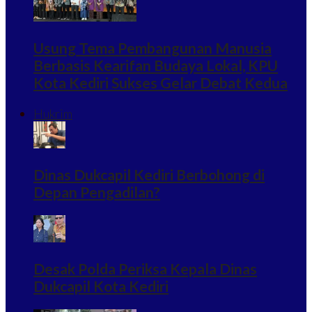
Usung Tema Pembangunan Manusia
Berbasis Kearifan Budaya Lokal, KPU
Kota Kediri Sukses Gelar Debat Kedua
Hukrim
Dinas Dukcapil Kediri Berbohong di
Depan Pengadilan?
Desak Polda Periksa Kepala Dinas
Dukcapil Kota Kediri