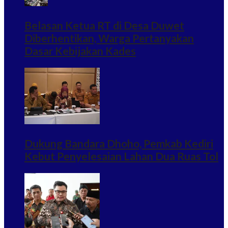
Belasan Ketua RT di Desa Duwet
Diberhentikan, Warga Pertanyakan
Dasar Kebijakan Kades
Dukung Bandara Dhoho, Pemkab Kediri
Kebut Penyelesaian Lahan Dua Ruas Tol