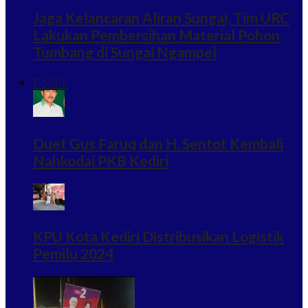
Jaga Kelancaran Aliran Sungai, Tim URC
Lakukan Pembersihan Material Pohon
Tumbang di Sungai Ngampel
Politik
Duet Gus Faruq dan H. Sentot Kembali
Nahkodai PKB Kediri
KPU Kota Kediri Distribusikan Logistik
Pemilu 2024