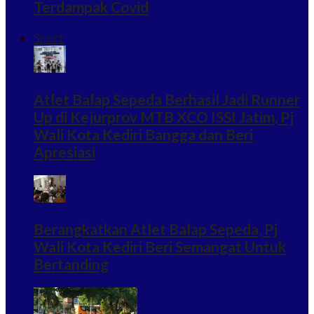
Terdampak Covid
Sport
Atlet Balap Sepeda Berhasil Jadi Runner
Up di Kejurprov MTB XCO ISSI Jatim, Pj
Wali Kota Kediri Bangga dan Beri
Apresiasi
Berangkatkan Atlet Balap Sepeda, Pj
Wali Kota Kediri Beri Semangat Untuk
Bertanding