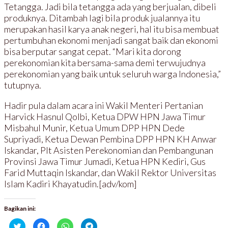
Tetangga. Jadi bila tetangga ada yang berjualan, dibeli
produknya. Ditambah lagi bila produk jualannya itu
merupakan hasil karya anak negeri, hal itu bisa membuat
pertumbuhan ekonomi menjadi sangat baik dan ekonomi
bisa berputar sangat cepat. “Mari kita dorong
perekonomian kita bersama-sama demi terwujudnya
perekonomian yang baik untuk seluruh warga Indonesia,”
tutupnya.
Hadir pula dalam acara ini Wakil Menteri Pertanian
Harvick Hasnul Qolbi, Ketua DPW HPN Jawa Timur
Misbahul Munir, Ketua Umum DPP HPN Dede
Supriyadi, Ketua Dewan Pembina DPP HPN KH Anwar
Iskandar, Plt Asisten Perekonomian dan Pembangunan
Provinsi Jawa Timur Jumadi, Ketua HPN Kediri, Gus
Farid Muttaqin Iskandar, dan Wakil Rektor Universitas
Islam Kadiri Khayatudin.[adv/kom]
Bagikan ini:
K
K
K
K