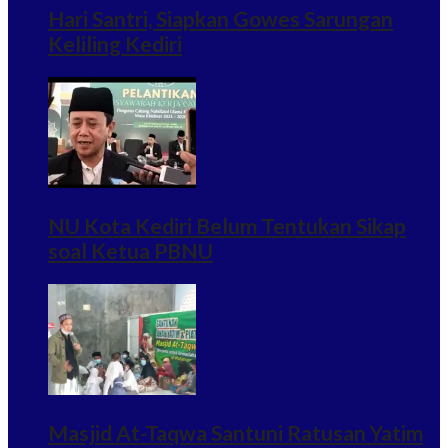
Hari Santri, Siapkan Gowes Sarungan
Keliling Kediri
NU Kota Kediri Belum Tentukan Sikap
soal Ketua PBNU
Masjid At-Taqwa Santuni Ratusan Yatim