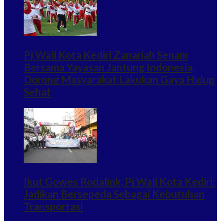
Pj Wali Kota Kediri Zanariah Senam
Bersama Yayasan Jantung Indonesia,
Dorong Masyarakat Lakukan Gaya Hidup
Sehat
Ikut Gowes Rodalink, Pj Wali Kota Kediri:
Jadikan Bersepeda Sebagai Kebutuhan
Transportasi