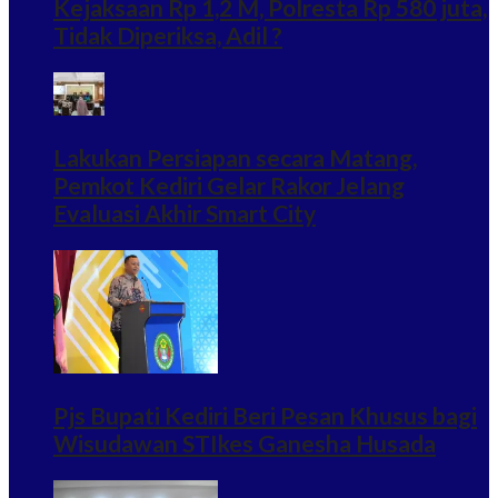
Kejaksaan Rp 1,2 M, Polresta Rp 580 juta,
Tidak Diperiksa, Adil ?
Lakukan Persiapan secara Matang,
Pemkot Kediri Gelar Rakor Jelang
Evaluasi Akhir Smart City
Pjs Bupati Kediri Beri Pesan Khusus bagi
Wisudawan STIkes Ganesha Husada