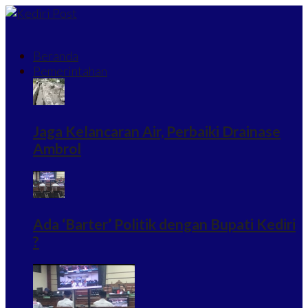
Beranda
Pemerintahan
Jaga Kelancaran Air, Perbaiki Drainase
Ambrol
Ada ‘Barter’ Politik dengan Bupati Kediri
?