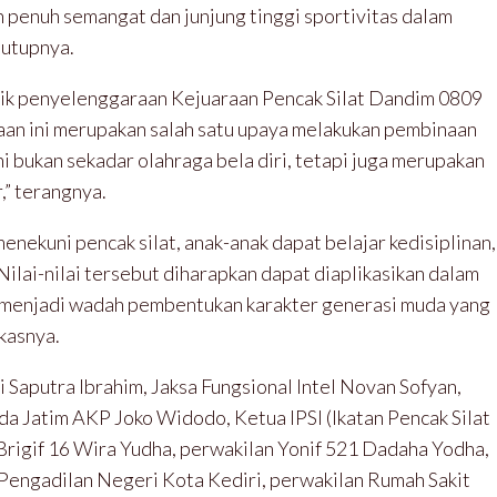
an penuh semangat dan junjung tinggi sportivitas dalam
tutupnya.
aik penyelenggaraan Kejuaraan Pencak Silat Dandim 0809
raan ini merupakan salah satu upaya melakukan pembinaan
ini bukan sekadar olahraga bela diri, tetapi juga merupakan
,” terangnya.
enekuni pencak silat, anak-anak dapat belajar kedisiplinan,
Nilai-nilai tersebut diharapkan dapat diaplikasikan dalam
sa menjadi wadah pembentukan karakter generasi muda yang
kasnya.
Saputra Ibrahim, Jaksa Fungsional Intel Novan Sofyan,
a Jatim AKP Joko Widodo, Ketua IPSI (Ikatan Pencak Silat
 Brigif 16 Wira Yudha, perwakilan Yonif 521 Dadaha Yodha,
 Pengadilan Negeri Kota Kediri, perwakilan Rumah Sakit