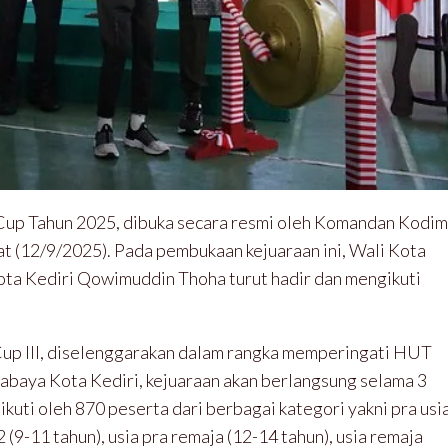
Cup Tahun 2025, dibuka secara resmi oleh Komandan Kodim
mat (12/9/2025). Pada pembukaan kejuaraan ini, Wali Kota
ota Kediri Qowimuddin Thoha turut hadir dan mengikuti
Cup III, diselenggarakan dalam rangka memperingati HUT
abaya Kota Kediri, kejuaraan akan berlangsung selama 3
kuti oleh 870 peserta dari berbagai kategori yakni pra usi
i 2 (9-11 tahun), usia pra remaja (12-14 tahun), usia remaja