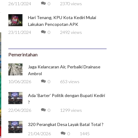
26/11/2024
0
2370 views
Hari Tenang, KPU Kota Kediri Mulai
Lakukan Pencopotan APK
23/11/2024
0
2492 views
Pemerintahan
Jaga Kelancaran Air, Perbaiki Drainase
Ambrol
10/06/2026
0
653 views
Ada ‘Barter’ Politik dengan Bupati Kediri
?
22/04/2026
0
1299 views
320 Perangkat Desa Layak Batal Total ?
21/04/2026
0
1445