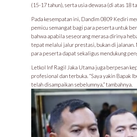
(15-17 tahun), serta usia dewasa (di atas 18 t
Pada kesempatan ini, Dandim 0809 Kediri me
pemicu semangat bagi para peserta untuk bert
bahwa apabila seseorang merasa dirinya hebat
tepat melalui jalur prestasi, bukan di jalanan
para peserta dapat sekaligus mendukung pen
Letkol Inf Ragil Jaka Utama juga berpesan ke
profesional dan terbuka. “Saya yakin Bapak Ib
telah disampaikan sebelumnya,” tambahnya.