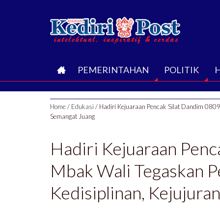
B
PEMERINTAHAN
POLITIK
E
Home
/
Edukasi
/
Hadiri Kejuaraan Pencak Silat Dandim 0809 
R
Semangat Juang
A
Hadiri Kejuaraan Penc
N
Mbak Wali Tegaskan Pe
D
Kedisiplinan, Kejujura
A