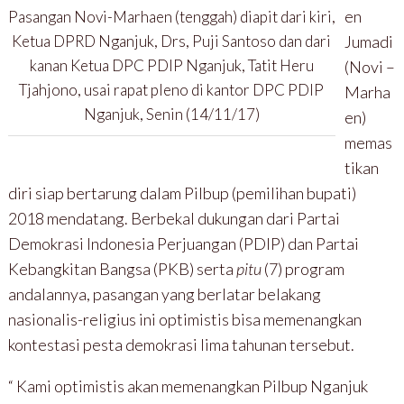
en
Pasangan Novi-Marhaen (tenggah) diapit dari kiri,
Jumadi
Ketua DPRD Nganjuk, Drs, Puji Santoso dan dari
kanan Ketua DPC PDIP Nganjuk, Tatit Heru
(Novi –
Tjahjono, usai rapat pleno di kantor DPC PDIP
Marha
Nganjuk, Senin (14/11/17)
en)
memas
tikan
diri siap bertarung dalam Pilbup (pemilihan bupati)
2018 mendatang. Berbekal dukungan dari Partai
Demokrasi Indonesia Perjuangan (PDIP) dan Partai
Kebangkitan Bangsa (PKB) serta
pitu
(7) program
andalannya, pasangan yang berlatar belakang
nasionalis-religius ini optimistis bisa memenangkan
kontestasi pesta demokrasi lima tahunan tersebut.
“ Kami optimistis akan memenangkan Pilbup Nganjuk