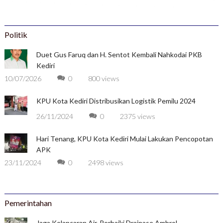
Politik
Duet Gus Faruq dan H. Sentot Kembali Nahkodai PKB
Kediri
10/07/2026
0
800 views
KPU Kota Kediri Distribusikan Logistik Pemilu 2024
26/11/2024
0
2375 views
Hari Tenang, KPU Kota Kediri Mulai Lakukan Pencopotan
APK
23/11/2024
0
2498 views
Pemerintahan
Jaga Kelancaran Air, Perbaiki Drainase Ambrol