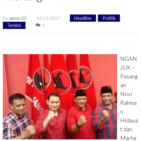
By
admin 02
14/11/2017
Headline
,
Politik
,
Terkini
0
NGAN
JUK –
Pasang
an
Novi
Rahma
n
Hidaya
t dan
Marha