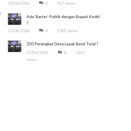
10/06/2026
0
657 views
a
Ada ‘Barter’ Politik dengan Bupati Kediri
?
22/04/2026
0
1301 views
320 Perangkat Desa Layak Batal Total ?
21/04/2026
0
1447
views