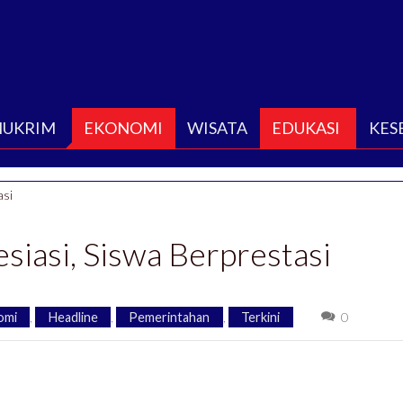
HUKRIM
EKONOMI
WISATA
EDUKASI
KES
asi
esiasi, Siswa Berprestasi
omi
,
Headline
,
Pemerintahan
,
Terkini
0