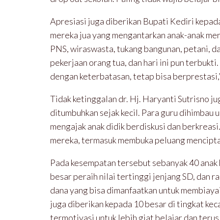
Apresiasi juga diberikan Bupati Kediri kepad
mereka jua yang mengantarkan anak-anak merai
PNS, wiraswasta, tukang bangunan, petani, da
pekerjaan orang tua, dan hari ini pun terbukti
dengan keterbatasan, tetap bisa berprestasi,
Tidak ketinggalan dr. Hj. Haryanti Sutrisno 
ditumbuhkan sejak kecil. Para guru dihimbau 
mengajak anak didik berdiskusi dan berkreasi.
mereka, termasuk membuka peluang mencipta
Pada kesempatan tersebut sebanyak 40 anak 
besar peraih nilai tertinggi jenjang SD, dan 
dana yang bisa dimanfaatkan untuk membiaya
juga diberikan kepada 10 besar di tingkat k
termotivasi untuk lebih giat belajar dan teru