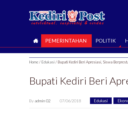
B
PEMERINTAHAN
POLITIK
E
Home
/
Edukasi
/
Bupati Kediri Beri Apresiasi, Siswa Berprest
R
Bupati Kediri Beri Apr
A
N
By
admin 02
07/06/2018
Edukasi
,
Ekon
D
A