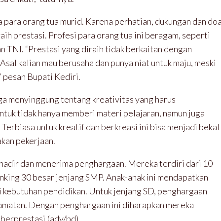
a para orang tua murid. Karena perhatian, dukungan dan do
h prestasi. Profesi para orang tua ini beragam, seperti
n TNI. “Prestasi yang diraih tidak berkaitan dengan
. Asal kalian mau berusaha dan punya niat untuk maju, meski
” pesan Bupati Kediri.
juga menyinggung tentang kreativitas yang harus
untuk tidak hanya memberi materi pelajaran, namun juga
 Terbiasa untuk kreatif dan berkreasi ini bisa menjadi bekal
kan pekerjaan.
hadir dan menerima penghargaan. Mereka terdiri dari 10
ranking 30 besar jenjang SMP. Anak-anak ini mendapatkan
i kebutuhan pendidikan. Untuk jenjang SD, penghargaan
ecamatan. Dengan penghargaan ini diharapkan mereka
s berprestasi.(adv/bd)