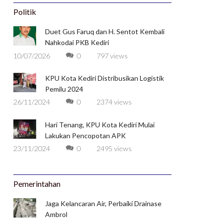
Politik
Duet Gus Faruq dan H. Sentot Kembali
Nahkodai PKB Kediri
10/07/2026
0
797 views
KPU Kota Kediri Distribusikan Logistik
Pemilu 2024
26/11/2024
0
2374 views
Hari Tenang, KPU Kota Kediri Mulai
Lakukan Pencopotan APK
23/11/2024
0
2495 views
Pemerintahan
Jaga Kelancaran Air, Perbaiki Drainase
Ambrol