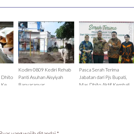
Kodim 0809 Kediri Rehab
Pasca Serah Terima
 Dhito
Panti Asuhan Aisyiyah
Jabatan dari Pjs Bupati,
 Ke
Banyaranyar
Mas Dhito Aktif Kembali
Menjabat Bupati Kediri
Ruas yang wajib ditandai
*