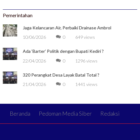
Pemerintahan
Jaga Kelancaran Air, Perbaiki Drainase Ambrol
10/06/2026
0
649 views
Ada ‘Barter’ Politik dengan Bupati Kediri ?
22/04/2026
0
1296 views
320 Perangkat Desa Layak Batal Total ?
21/04/2026
0
1441 views
Beranda
Pedoman Media Siber
Redaksi