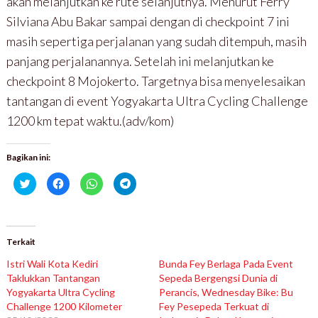
akan melanjutkan ke rute selanjutnya. Menurut Ferry
Silviana Abu Bakar sampai dengan di checkpoint 7 ini
masih sepertiga perjalanan yang sudah ditempuh, masih
panjang perjalanannya. Setelah ini melanjutkan ke
checkpoint 8 Mojokerto. Targetnya bisa menyelesaikan
tantangan di event Yogyakarta Ultra Cycling Challenge
1200 km tepat waktu.(adv/kom)
Bagikan ini:
K
K
K
K
l
l
l
l
i
i
i
i
k
k
k
k
u
u
u
u
n
n
n
n
t
t
t
t
u
u
u
u
Terkait
k
k
k
k
b
m
b
b
Istri Wali Kota Kediri
Bunda Fey Berlaga Pada Event
e
e
e
e
r
m
r
r
Taklukkan Tantangan
Sepeda Bergengsi Dunia di
b
b
b
b
Yogyakarta Ultra Cycling
a
a
a
a
Perancis, Wednesday Bike: Bu
g
g
g
g
Challenge 1200 Kilometer
Fey Pesepeda Terkuat di
i
i
i
i
p
k
d
d