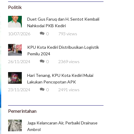
Politik
Duet Gus Faruq dan H. Sentot Kembali
Nahkodai PKB Kediri
10/07/2026
0
793 views
KPU Kota Kediri Distribusikan Logistik
Pemilu 2024
26/11/2024
0
2369 views
Hari Tenang, KPU Kota Kediri Mulai
Lakukan Pencopotan APK
23/11/2024
0
2491 views
Pemerintahan
Jaga Kelancaran Air, Perbaiki Drainase
Ambrol