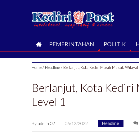
B
PEMERINTAHAN
POLITIK
E
Home
/
Headline
/
Berlanjut, Kota Kediri Masih Masuk Wilaya
R
Berlanjut, Kota Kedi
A
Level 1
N
D
By
admin 02
06/12/2022
Headline
A