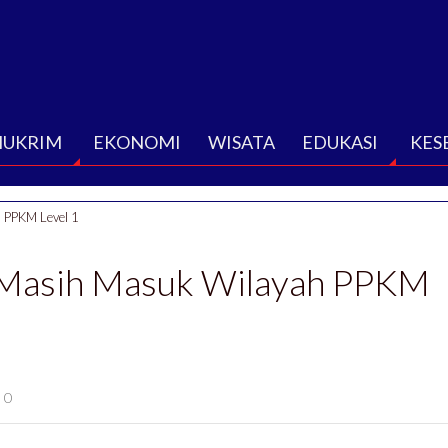
HUKRIM
EKONOMI
WISATA
EDUKASI
KES
h PPKM Level 1
ri Masih Masuk Wilayah PPKM
0