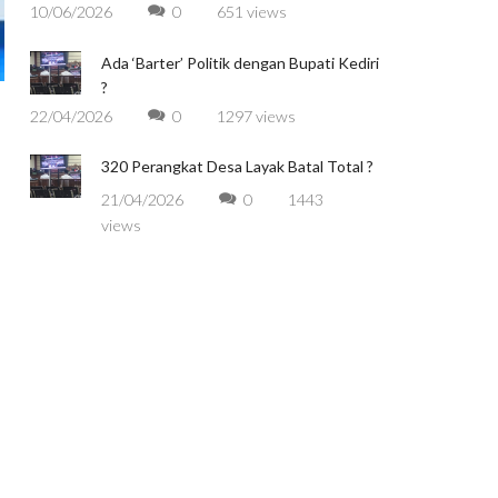
10/06/2026
0
651 views
Ada ‘Barter’ Politik dengan Bupati Kediri
?
22/04/2026
0
1297 views
320 Perangkat Desa Layak Batal Total ?
21/04/2026
0
1443
views