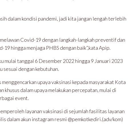
sih dalam kondisi pandemi, jadi kita jangan lengah terlebih
uk melawan Covid-19 dengan langkah-langkah preventif dan
vid-19 hingga menjaga PHBS dengan baik”,kata Apip.
aku mulai tanggal 6 Desember 2022 hingga 9 Januari 2023
u sesuai dengan kebutuhan.
us menggencarkan upaya vaksinasi kepada masyarakat Kota
kan khusus dalam upaya melakukan percepatan, mulai di
erbagai event.
mperoleh layanan vaksinasi di sejumlah fasilitas layanan
ilis dalam akun instagram resmi @pemkotkediri.(adv/kom)