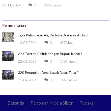
23/11/2024
0
2495 views
Pemerintahan
Jaga Kelancaran Air, Perbaiki Drainase Ambrol
10/06/2026
0
657 views
Ada ‘Barter’ Politik dengan Bupati Kediri ?
22/04/2026
0
1301 views
320 Perangkat Desa Layak Batal Total ?
21/04/2026
0
1447 views
Beranda
Pedoman Media Siber
Redaksi