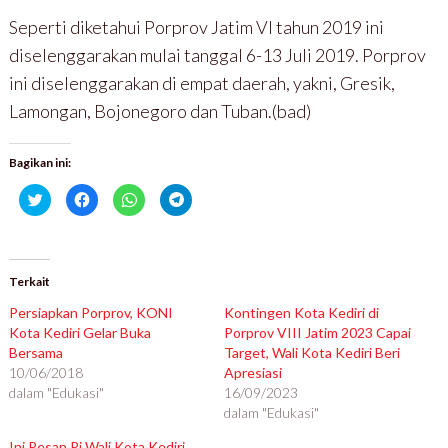
Seperti diketahui Porprov Jatim VI tahun 2019 ini
diselenggarakan mulai tanggal 6-13 Juli 2019. Porprov
ini diselenggarakan di empat daerah, yakni, Gresik,
Lamongan, Bojonegoro dan Tuban.(bad)
Bagikan ini:
K
K
K
K
l
l
l
l
i
i
i
i
k
k
k
k
u
u
u
u
n
n
n
n
t
t
t
t
u
u
u
u
Terkait
k
k
k
k
b
m
b
b
Persiapkan Porprov, KONI
Kontingen Kota Kediri di
e
e
e
e
r
m
r
r
Kota Kediri Gelar Buka
Porprov VIII Jatim 2023 Capai
b
b
b
b
Bersama
a
a
a
a
Target, Wali Kota Kediri Beri
g
g
g
g
10/06/2018
Apresiasi
i
i
i
i
p
k
d
d
dalam "Edukasi"
16/09/2023
a
a
i
i
d
n
W
T
dalam "Edukasi"
a
d
h
e
T
i
a
l
Ini Pesan Pj Wali Kota Kediri