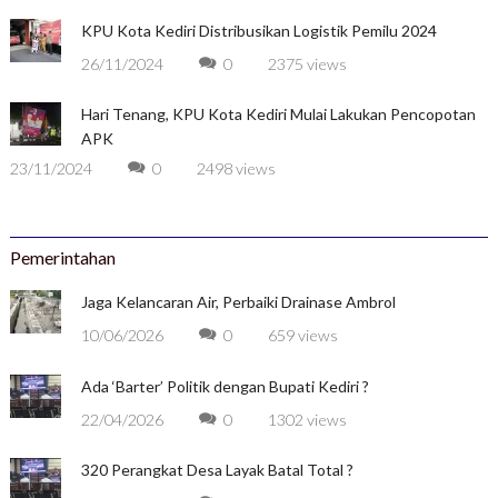
KPU Kota Kediri Distribusikan Logistik Pemilu 2024
26/11/2024
0
2375 views
Hari Tenang, KPU Kota Kediri Mulai Lakukan Pencopotan
APK
23/11/2024
0
2498 views
Pemerintahan
Jaga Kelancaran Air, Perbaiki Drainase Ambrol
10/06/2026
0
659 views
Ada ‘Barter’ Politik dengan Bupati Kediri ?
22/04/2026
0
1302 views
320 Perangkat Desa Layak Batal Total ?