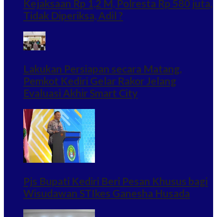
Kejaksaan Rp 1,2 M, Polresta Rp 580 juta,
Tidak Diperiksa, Adil ?
Lakukan Persiapan secara Matang,
Pemkot Kediri Gelar Rakor Jelang
Evaluasi Akhir Smart City
Pjs Bupati Kediri Beri Pesan Khusus bagi
Wisudawan STIkes Ganesha Husada