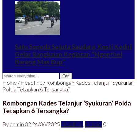
Satu Sepeda Sejuta Saudara, Kosti Kediri
Gelar Rangkaian Kegiatan “Ngonthel
Bareng Mas Bup”
Home
/
Headline
/
Rombongan Kades Telanjur ‘Syukuran’
Polda Tetapkan 6 Tersangka?
Rombongan Kades Telanjur ‘Syukuran’ Polda
Tetapkan 6 Tersangka?
By
admin 02
24/06/2025
Headline
,
Hukrim
0