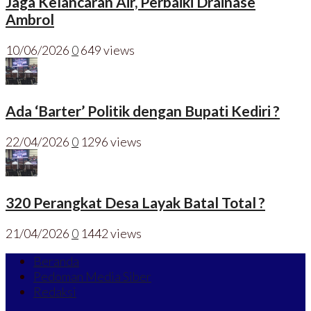
Jaga Kelancaran Air, Perbaiki Drainase
Ambrol
10/06/2026
0
649 views
Ada ‘Barter’ Politik dengan Bupati Kediri ?
22/04/2026
0
1296 views
320 Perangkat Desa Layak Batal Total ?
21/04/2026
0
1442 views
Beranda
Pedoman Media Siber
Redaksi