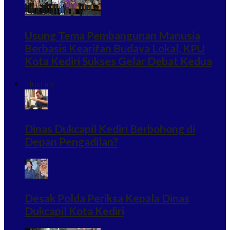
Usung Tema Pembangunan Manusia
Berbasis Kearifan Budaya Lokal, KPU
Kota Kediri Sukses Gelar Debat Kedua
Hukrim
Dinas Dukcapil Kediri Berbohong di
Depan Pengadilan?
Desak Polda Periksa Kepala Dinas
Dukcapil Kota Kediri