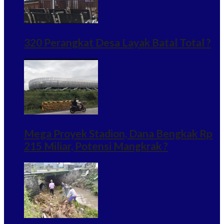
320 Perangkat Desa Layak Batal Total ?
Mega Proyek Stadion, Dana Bengkak Rp
215 Miliar, Potensi Mangkrak ?