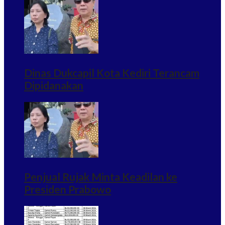
Dinas Dukcapil Kota Kediri Terancam
Dipidanakan
Penjual Rujak Minta Keadilan ke
Presiden Prabowo