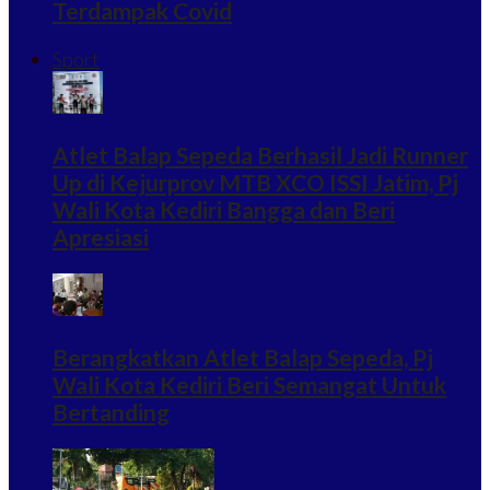
Terdampak Covid
Sport
Atlet Balap Sepeda Berhasil Jadi Runner
Up di Kejurprov MTB XCO ISSI Jatim, Pj
Wali Kota Kediri Bangga dan Beri
Apresiasi
Berangkatkan Atlet Balap Sepeda, Pj
Wali Kota Kediri Beri Semangat Untuk
Bertanding