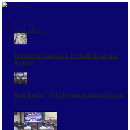
Beranda
Pemerintahan
Jaga Kelancaran Air, Perbaiki Drainase
Ambrol
Ada ‘Barter’ Politik dengan Bupati Kediri
?