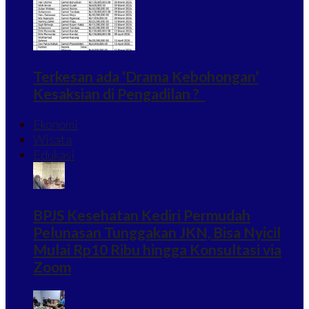
Terkesan ada ‘Drama Kebohongan’
Kesaksian di Pengadilan ?
Ekonomi
Wisata
Edukasi
BPJS Kesehatan Kediri Permudah
Pelunasan Tunggakan JKN, Bisa Nyicil
Mulai Rp10 Ribu hingga Konsultasi via
Zoom