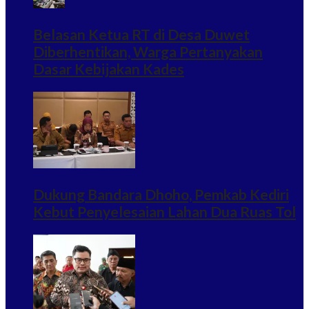
Belasan Ketua RT di Desa Duwet
Diberhentikan, Warga Pertanyakan
Dasar Kebijakan Kades
Dukung Bandara Dhoho, Pemkab Kediri
Kebut Penyelesaian Lahan Dua Ruas Tol