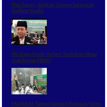
Hari Santri, Siapkan Gowes Sarungan
Keliling Kediri
NU Kota Kediri Belum Tentukan Sikap
soal Ketua PBNU
Masjid At-Taqwa Santuni Ratusan Yatim