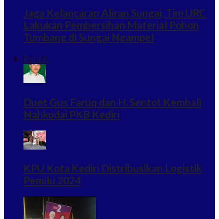
Jaga Kelancaran Aliran Sungai, Tim URC
Lakukan Pembersihan Material Pohon
Tumbang di Sungai Ngampel
Politik
Duet Gus Faruq dan H. Sentot Kembali
Nahkodai PKB Kediri
KPU Kota Kediri Distribusikan Logistik
Pemilu 2024