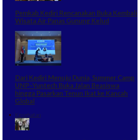
Pemkab Kediri Rencanakan Buka Kembali
Wisata Air Panas Gunung Kelud
Dari Kediri Menuju Dunia, Summer Camp
UNP–Yuntech Buka Jalan Beasiswa
hingga Pasarkan Tenun Ikat ke Kancah
Global
Kesehatan