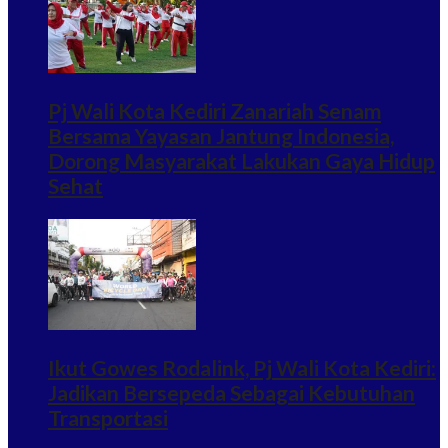
Pj Wali Kota Kediri Zanariah Senam
Bersama Yayasan Jantung Indonesia,
Dorong Masyarakat Lakukan Gaya Hidup
Sehat
Ikut Gowes Rodalink, Pj Wali Kota Kediri:
Jadikan Bersepeda Sebagai Kebutuhan
Transportasi