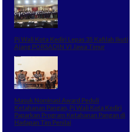
Pj Wali Kota Kediri Lepas 35 Kafilah Ikuti
Ajang PORSADIN VI Jawa Timur
Masuk Nominasi Award Peduli
Ketahanan Pangan, Pj Wali Kota Kediri
Paparkan Program Ketahanan Pangan di
Hadapan Tim Penilai