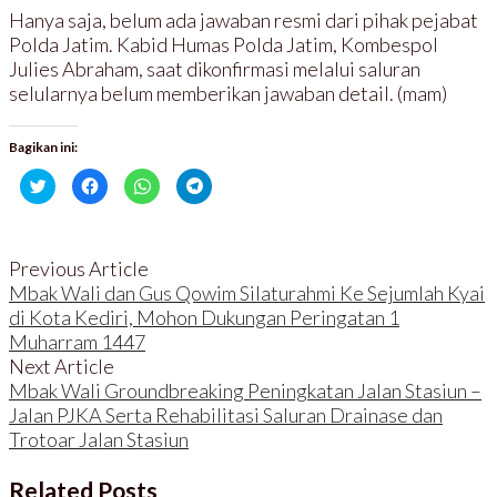
Hanya saja, belum ada jawaban resmi dari pihak pejabat
Polda Jatim. Kabid Humas Polda Jatim, Kombespol
Julies Abraham, saat dikonfirmasi melalui saluran
selularnya belum memberikan jawaban detail. (mam)
Bagikan ini:
K
K
K
K
l
l
l
l
i
i
i
i
k
k
k
k
u
u
u
u
n
n
n
n
t
t
t
t
Previous Article
u
u
u
u
k
k
k
k
Mbak Wali dan Gus Qowim Silaturahmi Ke Sejumlah Kyai
b
m
b
b
di Kota Kediri, Mohon Dukungan Peringatan 1
e
e
e
e
r
m
r
r
Muharram 1447
b
b
b
b
a
a
a
a
Next Article
g
g
g
g
i
i
i
i
Mbak Wali Groundbreaking Peningkatan Jalan Stasiun –
p
k
d
d
a
a
i
i
Jalan PJKA Serta Rehabilitasi Saluran Drainase dan
d
n
W
T
a
d
h
e
Trotoar Jalan Stasiun
T
i
a
l
w
F
t
e
i
a
s
g
Related Posts
t
c
A
r