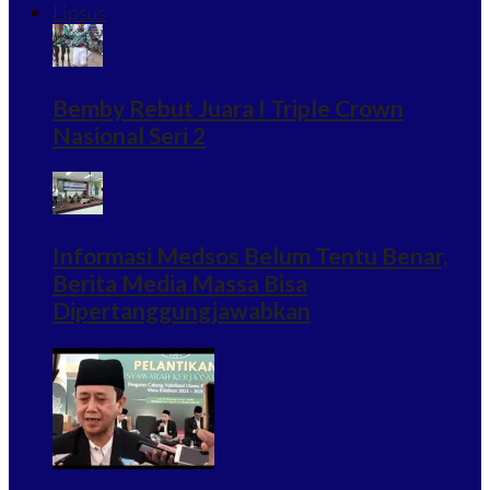
Lipsus
Bemby Rebut Juara I Triple Crown
Nasional Seri 2
Informasi Medsos Belum Tentu Benar,
Berita Media Massa Bisa
Dipertanggungjawabkan