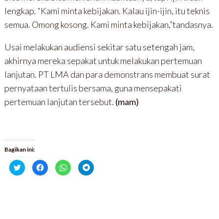
lengkap. “Kami minta kebijakan. Kalau ijin-ijin, itu teknis
semua. Omong kosong. Kami minta kebijakan,”tandasnya.
Usai melakukan audiensi sekitar satu setengah jam,
akhirnya mereka sepakat untuk melakukan pertemuan
lanjutan. PT LMA dan para demonstrans membuat surat
pernyataan tertulis bersama, guna mensepakati
pertemuan lanjutan tersebut.
(mam)
Bagikan ini:
K
K
K
K
l
l
l
l
i
i
i
i
k
k
k
k
u
u
u
u
n
n
n
n
t
t
t
t
u
u
u
u
k
k
k
k
b
m
b
b