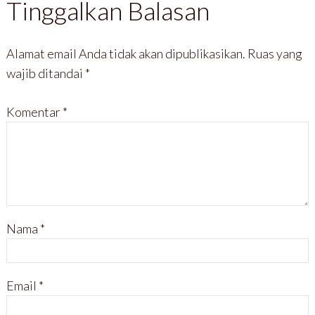
Tinggalkan Balasan
g
a
b
b
b
n
a
a
a
g
r
r
r
b
u
u
u
a
)
)
)
r
Alamat email Anda tidak akan dipublikasikan.
Ruas yang
u
)
wajib ditandai
*
Komentar
*
Nama
*
Email
*