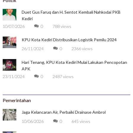
Politik
Duet Gus Faruq dan H. Sentot Kembali Nahkodai PKB
Kediri
10/07/2026
0
788 views
KPU Kota Kediri Distribusikan Logistik Pemilu 2024
26/11/2024
0
2366 views
Hari Tenang, KPU Kota Kediri Mulai Lakukan Pencopotan
APK
23/11/2024
0
2487 views
Pemerintahan
Jaga Kelancaran Air, Perbaiki Drainase Ambrol
10/06/2026
0
645 views