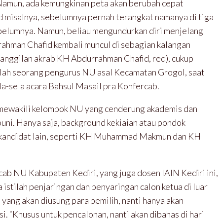
amun, ada kemungkinan peta akan berubah cepat
 misalnya, sebelumnya pernah terangkat namanya di tiga
belumnya. Namun, beliau mengundurkan diri menjelang
rahman Chafid kembali muncul di sebagian kalangan
panggilan akrab KH Abdurrahman Chafid, red), cukup
salah seorang pengurus NU asal Kecamatan Grogol, saat
la-sela acara Bahsul Masail pra Konfercab.
k mewakili kelompok NU yang cenderung akademis dan
uni. Hanya saja, background kekiaian atau pondok
g kandidat lain, seperti KH Muhammad Makmun dan KH
cab NU Kabupaten Kediri, yang juga dosen IAIN Kediri ini,
 istilah penjaringan dan penyaringan calon ketua di luar
 yang akan diusung para pemilih, nanti hanya akan
. “Khusus untuk pencalonan, nanti akan dibahas di hari