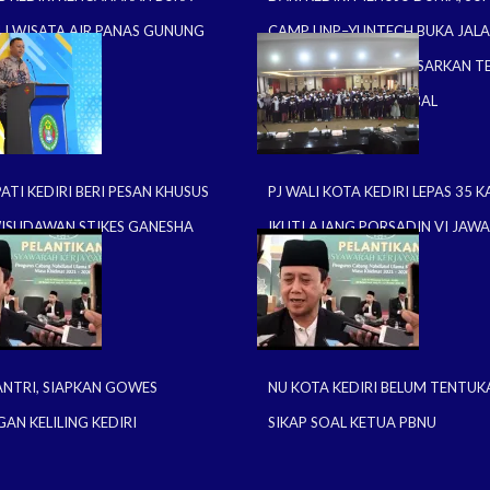
I WISATA AIR PANAS GUNUNG
CAMP UNP–YUNTECH BUKA JAL
BEASISWA HINGGA PASARKAN T
IKAT KE KANCAH GLOBAL
PATI KEDIRI BERI PESAN KHUSUS
PJ WALI KOTA KEDIRI LEPAS 35 K
WISUDAWAN STIKES GANESHA
IKUTI AJANG PORSADIN VI JAW
A
ANTRI, SIAPKAN GOWES
NU KOTA KEDIRI BELUM TENTUK
AN KELILING KEDIRI
SIKAP SOAL KETUA PBNU