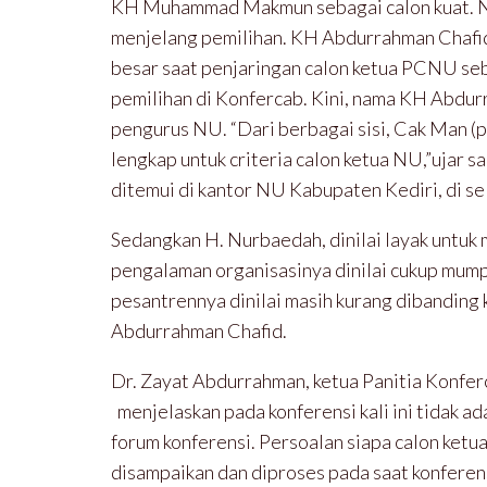
KH Muhammad Makmun sebagai calon kuat. N
menjelang pemilihan. KH Abdurrahman Chafid
besar saat penjaringan calon ketua PCNU se
pemilihan di Konfercab. Kini, nama KH Abdur
pengurus NU. “Dari berbagai sisi, Cak Man (
lengkap untuk criteria calon ketua NU,”ujar 
ditemui di kantor NU Kabupaten Kediri, di se
Sedangkan H. Nurbaedah, dinilai layak untu
pengalaman organisasinya dinilai cukup mump
pesantrennya dinilai masih kurang dibandin
Abdurrahman Chafid.
Dr. Zayat Abdurrahman, ketua Panitia Konfer
menjelaskan pada konferensi kali ini tidak ada
forum konferensi. Persoalan siapa calon ketua
disampaikan dan diproses pada saat konferensi