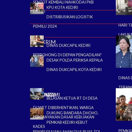
SENTOT KEMBALI NAHKODAI PKB
KPU KOTA KEDIRI
KEDIRI
DISTRIBUSIKAN LOGISTIK
HARI T
PEMILU 2024
LAKUK
HUKRIM
DINAS DUKCAPIL KEDIRI
BERBOHONG DI DEPAN PENGADILAN?
DESAK POLDA PERIKSA KEPALA
DINAS DUKCAPIL KOTA KEDIRI
DINAS 
TERAN
EKONOMI
WISATA
EDUKASI
BELASAN KETUA RT DI DESA
DUWET DIBERHENTIKAN, WARGA
DUKUNG BANDARA DHOHO,
PERTANYAKAN DASAR KEBIJAKAN
PEMKAB KEDIRI KEBUT
KADES
PEMKA
PENYELESAIAN LAHAN DUA RUAS TOL