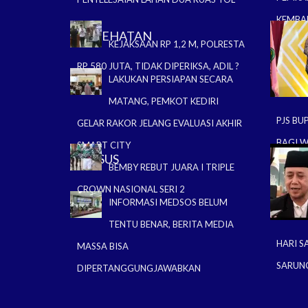
KEMBAL
KESEHATAN
KELUD
KEJAKSAAN RP 1,2 M, POLRESTA
RP 580 JUTA, TIDAK DIPERIKSA, ADIL ?
LAKUKAN PERSIAPAN SECARA
MATANG, PEMKOT KEDIRI
PJS BU
GELAR RAKOR JELANG EVALUASI AKHIR
BAGI 
SMART CITY
LIPSUS
HUSAD
BEMBY REBUT JUARA I TRIPLE
CROWN NASIONAL SERI 2
INFORMASI MEDSOS BELUM
TENTU BENAR, BERITA MEDIA
HARI S
MASSA BISA
SARUNG
DIPERTANGGUNGJAWABKAN