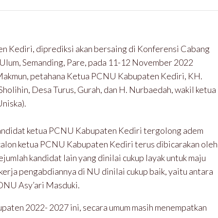
 Kediri, diprediksi akan bersaing di Konferensi Cabang
l Ulum, Semanding, Pare, pada 11-12 November 2022
akmun, petahana Ketua PCNU Kabupaten Kediri, KH.
holihin, Desa Turus, Gurah, dan H. Nurbaedah, wakil ketua
niska).
andidat ketua PCNU Kabupaten Kediri tergolong adem
 calon ketua PCNU Kabupaten Kediri terus dibicarakan oleh
ejumlah kandidat lain yang dinilai cukup layak untuk maju
rja pengabdiannya di NU dinilai cukup baik, yaitu antara
LDNU Asy’ari Masduki.
paten 2022- 2027 ini, secara umum masih menempatkan