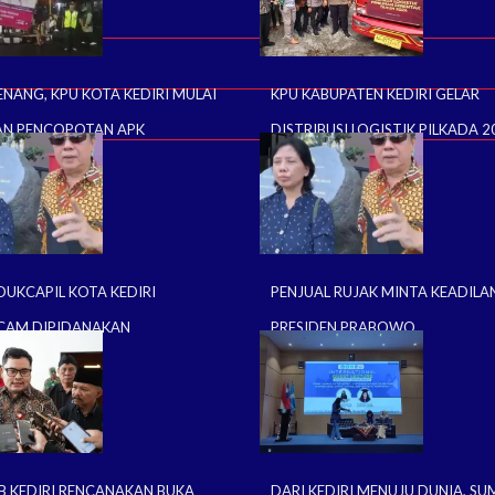
ENANG, KPU KOTA KEDIRI MULAI
KPU KABUPATEN KEDIRI GELAR
AN PENCOPOTAN APK
DISTRIBUSI LOGISTIK PILKADA 2
DUKCAPIL KOTA KEDIRI
PENJUAL RUJAK MINTA KEADILA
CAM DIPIDANAKAN
PRESIDEN PRABOWO
B KEDIRI RENCANAKAN BUKA
DARI KEDIRI MENUJU DUNIA, S