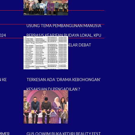
SUNGAI NGAMPEL
USUNG TEMA PEMBANGUNAN MANUSIA
024
BERBASIS KEARIFAN BUDAYA LOKAL, KPU
KOTA KEDIRI SUKSES GELAR DEBAT
KEDUA
N KE
TERKESAN ADA ‘DRAMA KEBOHONGAN’
KESAKSIAN DI PENGADILAN ?
UMMER
GUS QOWIM BUKA KEDIRI BEAUTY FEST