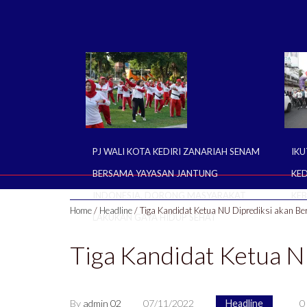
PJ WALI KOTA KEDIRI ZANARIAH SENAM
IKU
BERSAMA YAYASAN JANTUNG
KED
INDONESIA, DORONG MASYARAKAT
KE
Home
/
Headline
/
Tiga Kandidat Ketua NU Diprediksi akan Be
LAKUKAN GAYA HIDUP SEHAT
Tiga Kandidat Ketua N
By
admin 02
07/11/2022
Headline
0