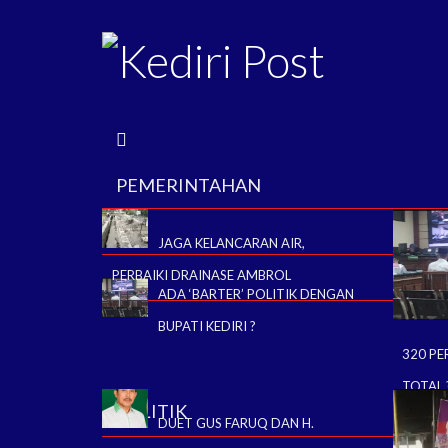
B
E
PEMERINTAHAN
R
JAGA KELANCARAN AIR,
A
PERBAIKI DRAINASE AMBROL
ADA ‘BARTER’ POLITIK DENGAN
N
BUPATI KEDIRI ?
320 PE
D
TOTAL 
A
POLITIK
DUET GUS FARUQ DAN H.