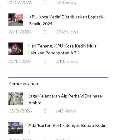
10/07/2026
0
788 views
KPU Kota Kediri Distribusikan Logistik
Pemilu 2024
26/11/2024
0
2366 views
Hari Tenang, KPU Kota Kediri Mulai
Lakukan Pencopotan APK
23/11/2024
0
2487 views
Pemerintahan
Jaga Kelancaran Air, Perbaiki Drainase
Ambrol
10/06/2026
0
645 views
Ada ‘Barter’ Politik dengan Bupati Kediri
?