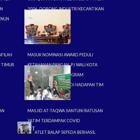
AN
2026, DORONG INDUSTRI KECANTIKAN
ENUN
DAN UMKM KREATIF
AFILAH
MASUK NOMINASI AWARD PEDULI
A TIMUR
KETAHANAN PANGAN, PJ WALI KOTA
KEDIRI PAPARKAN PROGRAM
KETAHANAN PANGAN DI HADAPAN TIM
PENILAI
MASJID AT-TAQWA SANTUNI RATUSAN
AN
YATIM TERDAMPAK COVID
SPORT
ATLET BALAP SEPEDA BERHASIL