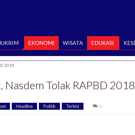
HUKRIM
EKONOMI
WISATA
EDUKASI
KES
PBD 2018
t, Nasdem Tolak RAPBD 2018
omi
,
Headline
,
Politik
,
Terkini
0