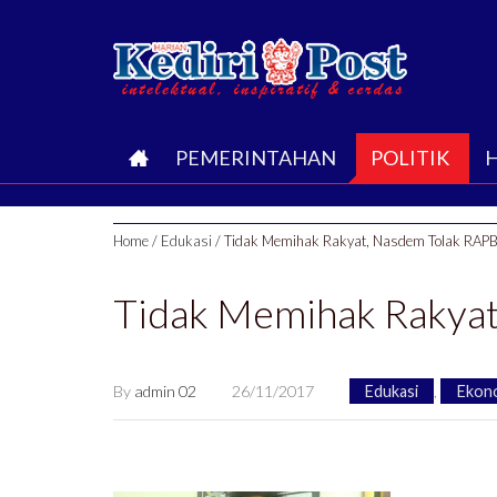
B
PEMERINTAHAN
POLITIK
E
Home
/
Edukasi
/
Tidak Memihak Rakyat, Nasdem Tolak RA
R
Tidak Memihak Rakya
A
N
By
admin 02
26/11/2017
Edukasi
,
Ekon
D
A