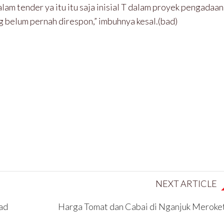
am tender ya itu itu saja inisial T dalam proyek pengadaan
g belum pernah direspon,” imbuhnya kesal.(bad)
NEXT ARTICLE
lad
Harga Tomat dan Cabai di Nganjuk Meroke