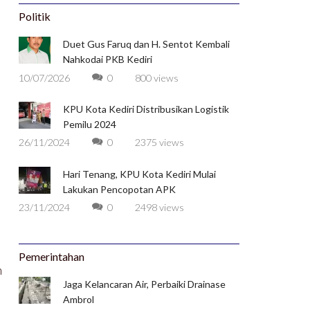
Politik
Duet Gus Faruq dan H. Sentot Kembali
Nahkodai PKB Kediri
10/07/2026
0
800 views
KPU Kota Kediri Distribusikan Logistik
Pemilu 2024
26/11/2024
0
2375 views
Hari Tenang, KPU Kota Kediri Mulai
Lakukan Pencopotan APK
23/11/2024
0
2498 views
Pemerintahan
n
Jaga Kelancaran Air, Perbaiki Drainase
Ambrol