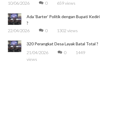
10/06/2026
0
659 views
Ada ‘Barter’ Politik dengan Bupati Kediri
?
22/04/2026
0
1302 views
320 Perangkat Desa Layak Batal Total ?
21/04/2026
0
1449
.
views